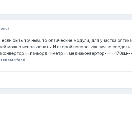
нено)
если быть точным, то оптические модули, для участка оптика 
лей можно использовать. И второй вопрос, как лучше соедить 
иаконвертор==пачкорд-1-метр==медиаконвертор------170км---
телем 2fasti