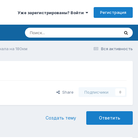
Регистрация
Уже зарегистрированы? Войти
нала на 180км
Вся активность
Share
Подписчики
0
Создать тему
Ответить