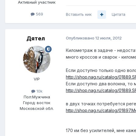
Активный участник
569
Вставить ник
Цитата
Дятел
Опубликовано
12 июля, 2012
Километраж в задаче - недоста
много кроссов и сварок - кило
Если доступно только одно вол
http://shop.nag.ru/catalog/0188
VIP
Если доступно два волокна, то
http://shop.nag.ru/catalog/018
10k
Пол:
Мужчина
Город:
восток
в двух точках потребуется реге
Московской обл.
http://shop.nag.ru/catalog/01897
170 км без усилителей, мне кажет