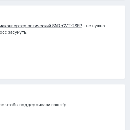
иаконвертер оптический SNR-CVT-2SFP
- не нужно
осс засунуть.
ное чтобы поддерживали ваш sfp.