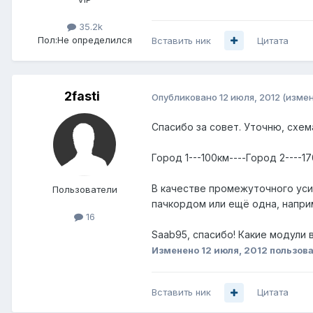
35.2k
Пол:
Не определился
Вставить ник
Цитата
2fasti
Опубликовано
12 июля, 2012
(изме
Спасибо за совет. Уточню, схем
Город 1---100км----Город 2----
В качестве промежуточного усил
Пользователи
пачкордом или ещё одна, напри
16
Saab95, спасибо! Какие модули 
Изменено
12 июля, 2012
пользова
Вставить ник
Цитата