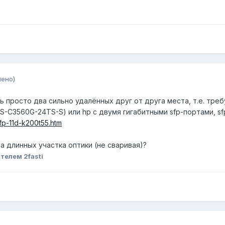
нено)
ь просто два сильно удалённых друг от друга места, т.е. тр
S-C3560G-24TS-S) или hp с двумя гигабитными sfp-портами, s
p-11d-k200t55.htm
а длинных участка оптики (не сваривая)?
телем 2fasti