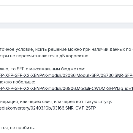
точное условие, искть решение можно при наличии данных по
метры не пересчитываются в дБ корректно.
окно, то SFP с максимальным бюджетом:
9.SFP-XFP-SFP-X2-XENPAK-moduli/02086.Moduli-SFP/08730.SNR-SFP
 можно побольше:
89.SFP-XFP-SFP-X2-XENPAK-moduli/06906.Moduli-CWDM-SFP?tag_id=
нерация, или через свич, или через вот такую штуку:
.Mediakonvertery/02403.1Gb/03166.SNR-CVT-2SFP
ся, не пробить....