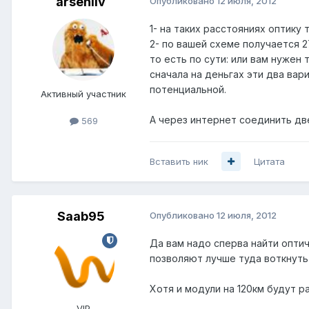
arseniiv
Опубликовано
12 июля, 2012
1- на таких расстояниях оптику 
2- по вашей схеме получается 2
то есть по сути: или вам нужен
сначала на деньгах эти два вари
потенциальной.
Активный участник
А через интернет соединить две
569
Вставить ник
Цитата
Saab95
Опубликовано
12 июля, 2012
Да вам надо сперва найти опти
позволяют лучше туда воткнуть
Хотя и модули на 120км будут 
VIP