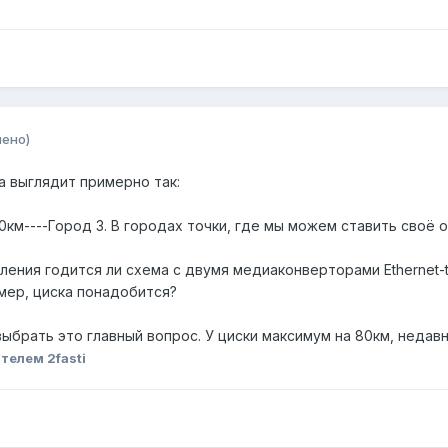
нено)
а выглядит примерно так:
170км----Город 3. В городах точки, где мы можем ставить своё 
ения годится ли схема с двумя медиаконверторами Ethernet-t
мер, циска понадобится?
выбрать это главный вопрос. У циски максимум на 80км, недавн
телем 2fasti