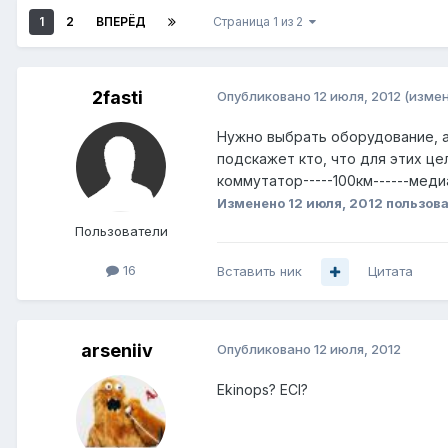
1
2
ВПЕРЁД
Страница 1 из 2
2fasti
Опубликовано
12 июля, 2012
(изме
Нужно выбрать оборудование, а 
подскажет кто, что для этих це
коммутатор-----100км------мед
Изменено
12 июля, 2012
пользова
Пользователи
16
Вставить ник
Цитата
arseniiv
Опубликовано
12 июля, 2012
Ekinops? ECI?