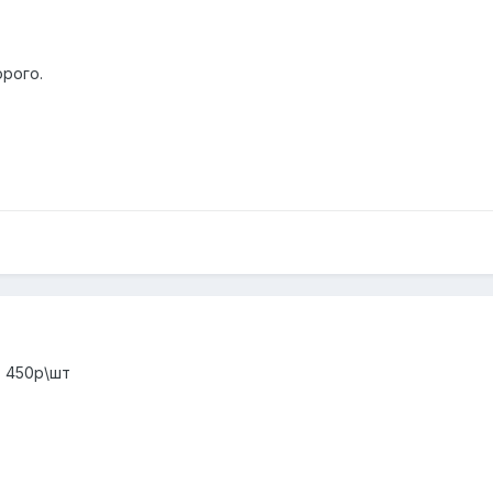
орого.
, 450р\шт