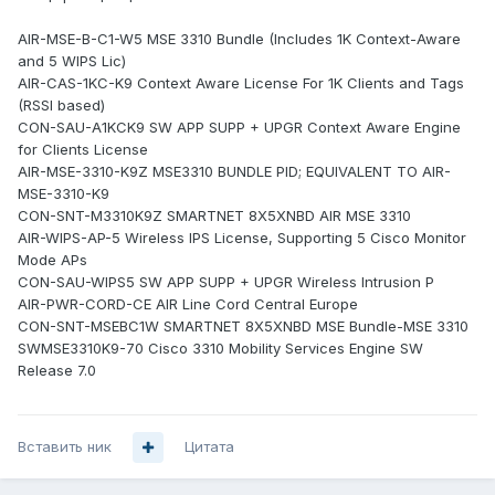
AIR-MSE-B-C1-W5 MSE 3310 Bundle (Includes 1K Context-Aware
and 5 WIPS Lic)
AIR-CAS-1KC-K9 Context Aware License For 1K Clients and Tags
(RSSI based)
CON-SAU-A1KCK9 SW APP SUPP + UPGR Context Aware Engine
for Clients License
AIR-MSE-3310-K9Z MSE3310 BUNDLE PID; EQUIVALENT TO AIR-
MSE-3310-K9
CON-SNT-M3310K9Z SMARTNET 8X5XNBD AIR MSE 3310
AIR-WIPS-AP-5 Wireless IPS License, Supporting 5 Cisco Monitor
Mode APs
CON-SAU-WIPS5 SW APP SUPP + UPGR Wireless Intrusion P
AIR-PWR-CORD-CE AIR Line Cord Central Europe
CON-SNT-MSEBC1W SMARTNET 8X5XNBD MSE Bundle-MSE 3310
SWMSE3310K9-70 Cisco 3310 Mobility Services Engine SW
Release 7.0
Вставить ник
Цитата