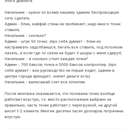
этого диалога:
Начальник - нужно по всему нашему зданию беспроводную
сеть сделать.
Админ - блин, вайфай стены не пробивает, надо много точек
ставить.
Начальник - сколько?
Админ - штук 50 точно. (про себя думает - блин их
настраивать задолбаешся, бегать все ставить, под потолком
лазать, а если где-то связи не будет 3 шкуры с меня сдерут).
Начальник - а сколько стоит каждая точка?
Админ - 700 баксов точка и 5000 баксов контроллер. (про
себя думает - вон руководство на порше ездит, здание в
центре города арендует, значит деньги есть).
Начальник - выписывай счет все оплатим.
После монтажа оказывается, что половина точек вообще
работает впустую, т.к. место расположения выбрано не
правильно, часть точек работает с перегрузкой, на другой
висит 1-2 клиента. Многие десятки тысяч долларов потрачены
впустую.