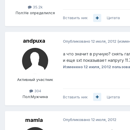
35.2k
Пол:
Не определился
Вставить ник
Цитата
andpuxa
Опубликовано
12 июля, 2012
(изме
а что значит в ручную? снять гал
и еще sxt показывает напругу 11
Изменено
12 июля, 2012
пользов
Активный участник
304
Пол:
Мужчина
Вставить ник
Цитата
mamla
Опубликовано
12 июля, 2012