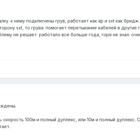
алку. к нему подключены грув, работает как ap и sxt как бри
торону sxt, то грува. помогает перетыкание кабелей в другие
блему не решает. работало все больше года, горя не знал. о
еждены.
скорость 100м и полный дуплекс, или 10м и полный дуплекс. С
тает.