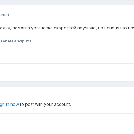
нено)
одку, помогла установка скоростей вручную, но непонятно по
ателем andpuxa
ign in now
to post with your account.