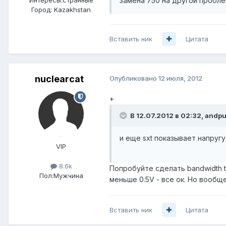
замена 750 на другой пробле
Город:
Kazakhstan
Вставить ник
Цитата
nuclearcat
Опубликовано
12 июля, 2012
+
В 12.07.2012 в 02:32, andpu
и еще sxt показывает напругу
VIP
8.6k
Попробуйте сделать bandwidth t
Пол:
Мужчина
меньше 0.5V - все ок. Но вообщ
Вставить ник
Цитата