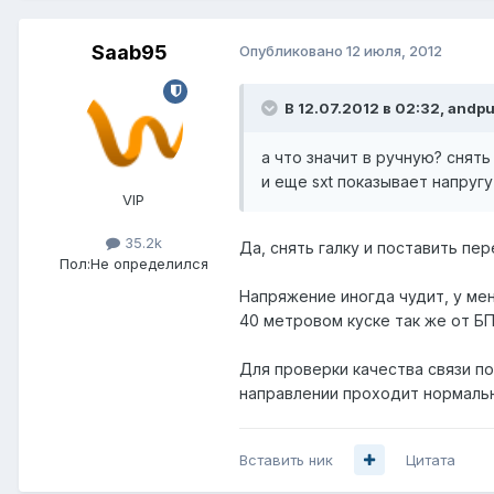
Saab95
Опубликовано
12 июля, 2012
В 12.07.2012 в 02:32, andp
а что значит в ручную? снять 
и еще sxt показывает напругу
VIP
35.2k
Да, снять галку и поставить пе
Пол:
Не определился
Напряжение иногда чудит, у мен
40 метровом куске так же от БП
Для проверки качества связи п
направлении проходит нормальн
Вставить ник
Цитата