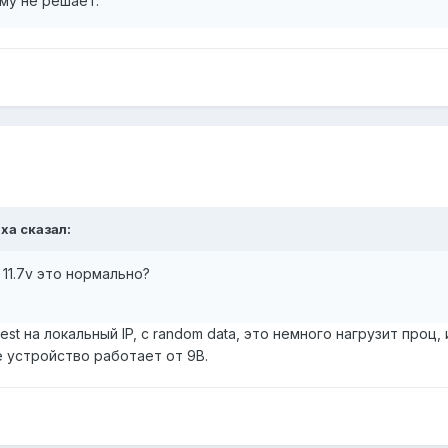
му не решает.
xa сказал:
 11.7v это нормально?
est на локальный IP, с random data, это немного нагрузит проц
е устройство работает от 9В.