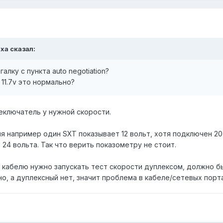
uxa сказал:
галку с пункта auto negotiation?
 11.7v это нормально?
реключатель у нужной скорости.
я например один SXT показывает 12 вольт, хотя подключен 20
 24 вольта. Так что верить показометру не стоит.
о кабелю нужно запускать тест скорости дуплексом, должно бы
о, а дуплексный нет, значит проблема в кабеле/сетевых порта