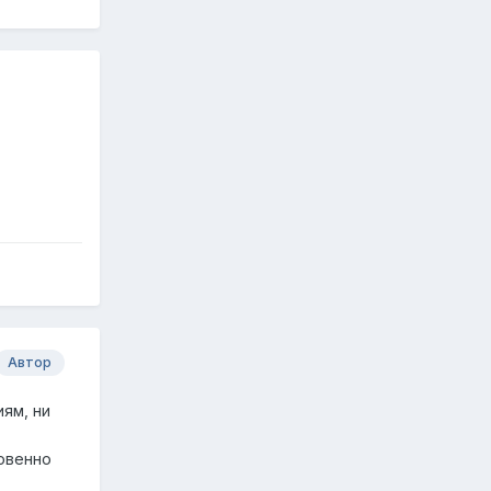
Автор
иям, ни
овенно