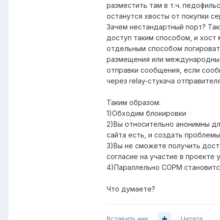
разместить там в т.ч. педофиль
останутся хвосты от покупки се
Зачем нестандартный порт? Так
доступ таким способом, и хост 
отдельным способом логировать
размещения или международные
отправки сообщения, если соо
через relay-стукача отправител
Таким образом:
1)Обходим блокировки
2)Вы относительно анонимны для
сайта есть, и создать проблемы
3)Вы не сможете получить досту
согласие на участие в проекте 
4)Параллельно СОРМ становится 
Что думаете?
Вставить ник
Цитата