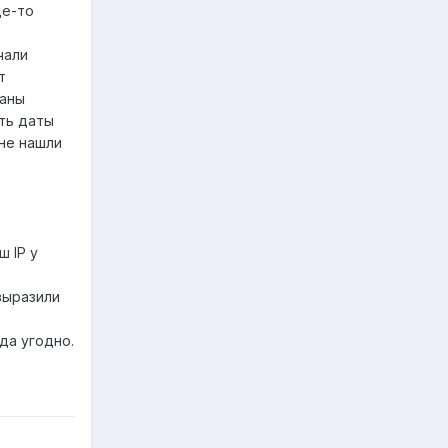
де-то
чали
т
раны
ть даты
не нашли
ш IP у
выразили
да угодно.