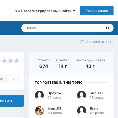
Регистрация
Уже зарегистрированы? Войти
Вся активность
Ответы
Created
Последний ответ
674
14 г
13 г
ки
0
TOP POSTERS IN THIS TOPIC
Прохожий
nuclearcat
97 posts
75 posts
ветить
Ivan_83
Rivia
50 posts
47 posts