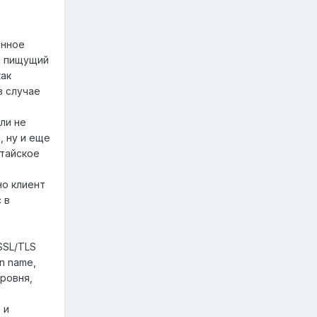
енное
и пищущий
как
в случае
сли не
, ну и еще
итайское
но клиент
 в
SSL/TLS
n name,
ровня,
 и