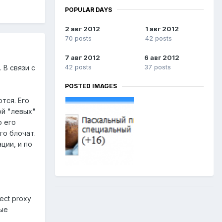
POPULAR DAYS
2 авг 2012
1 авг 2012
70 posts
42 posts
7 авг 2012
6 авг 2012
42 posts
37 posts
 В связи с
POSTED IMAGES
тся. Его
ой "левых"
о его
го блочат.
ции, и по
ect proxy
ные