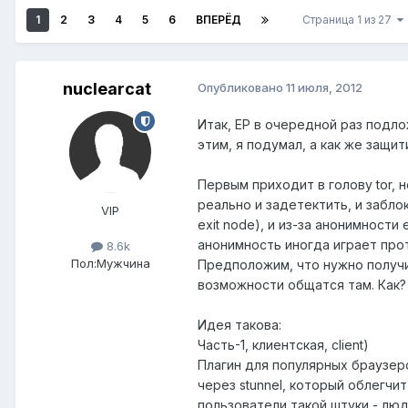
1
2
3
4
5
6
ВПЕРЁД
Страница 1 из 27
nuclearcat
Опубликовано
11 июля, 2012
Итак, ЕР в очередной раз подло
этим, я подумал, а как же защит
Первым приходит в голову tor, 
реально и задетектить, и забло
VIP
exit node), и из-за анонимност
анонимность иногда играет прот
8.6k
Пол:
Мужчина
Предположим, что нужно получи
возможности общатся там. Как?
Идея такова:
Часть-1, клиентская, client)
Плагин для популярных браузер
через stunnel, который облегчи
пользователи такой штуки - лю