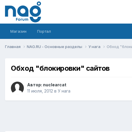
Магазин
Портал
Главная
NAG.RU - Основные разделы
У нага
Обход "блок
Обход "блокировки" сайтов
Автор:
nuclearcat
11 июля, 2012
в
У нага