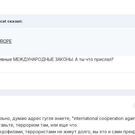
rcat сказал:
EUROPE
ктивные МЕЖДУНАРОДНЫЕ ЗАКОНЫ. А ты что прислал?
о, думаю адрес гугля знаете, "international cooperation again
авьте, терроризм там, или еще что.
едофилами, террористами не живут долго, вы это и сами прек