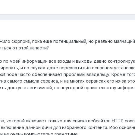
жило сюрприз, пока еще потенциальный, но реально маячащий.
иться от этой напасти?
но по моей информации все входы и выходы давно контролирую
кировать, и по слухам даже перехватить(в основном установк
и exit node часто обеспечивает проблемы владельцу. Кроме тог
ив самого смысла сервиса, и на многих сервисах его из-за это
ть доступ к легитимной, но неугодной правительству информа
ов, который включает только для списка вебсайтов HTTP conn
т включение данной фичи для избранного контента. Ибо основ
ди не очень компьютерно грамотные.