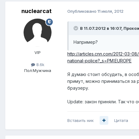
nuclearcat
Опубликовано
11 июля, 2012
В 11.07.2012 в 16:07, Прохо
Например?
VIP
http://articles.cnn.com/2012-03-08
national-police?_s=PM:EUROPE
8.6k
Пол:
Мужчина
Я думаю стоит обсудить, в осо
примут, можно приниматься за ра
браузеру.
Update: закон приняли. Так что 
Вставить ник
Цитата