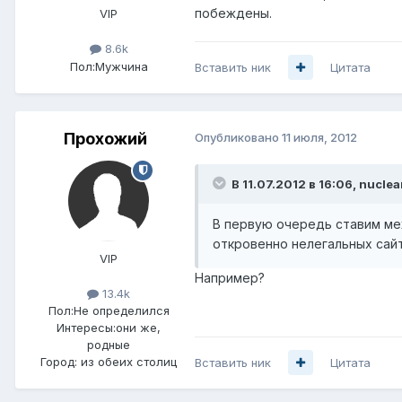
побеждены.
VIP
8.6k
Пол:
Мужчина
Вставить ник
Цитата
Прохожий
Опубликовано
11 июля, 2012
В 11.07.2012 в 16:06, nuclea
В первую очередь ставим ме
откровенно нелегальных сай
VIP
Например?
13.4k
Пол:
Не определился
Интересы:
они же,
родные
Город:
из обеих столиц
Вставить ник
Цитата