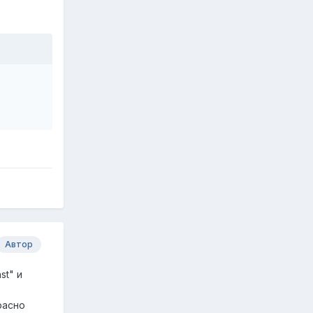
Автор
st" и
расно