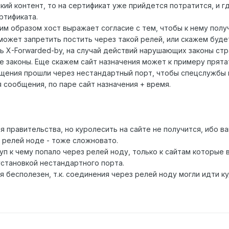
ский контент, то на сертификат уже прийдется потратится, и г
ртификата.
им образом хост выражает согласие с тем, чтобы к нему полу
может запретить постить через такой релей, или скажем буде
 X-Forwarded-by, на случай действий нарушающих законы ст
 законы. Еще скажем сайт назначения может к примеру прята
бщения прошли через нестандартный порт, чтобы спецслужбы 
я сообщения, по паре сайт назначения + время.
 правительства, но куролесить на сайте не получится, ибо ва
 релей ноде - тоже сложновато.
п к чему попало через релей ноду, только к сайтам которые 
установкой нестандартного порта.
бесполезен, т.к. соединения через релей ноду могли идти ку