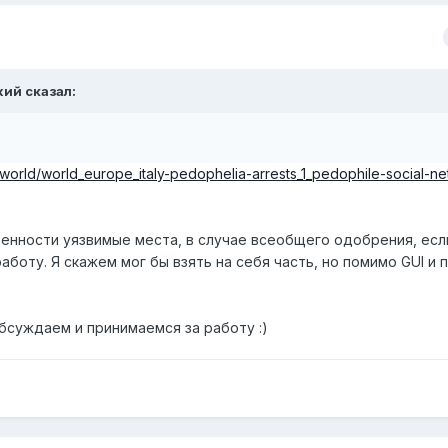
жий сказал:
/world/world_europe_italy-pedophelia-arrests_1_pedophile-social-n
бенности уязвимые места, в случае всеобщего одобрения, есл
боту. Я скажем мог бы взять на себя часть, но помимо GUI и п
обсуждаем и принимаемся за работу :)