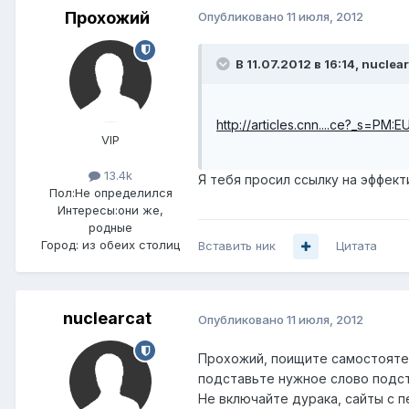
Прохожий
Опубликовано
11 июля, 2012
В 11.07.2012 в 16:14, nuclea
http://articles.cnn....ce?_s=PM:
VIP
13.4k
Я тебя просил ссылку на эффе
Пол:
Не определился
Интересы:
они же,
родные
Город:
из обеих столиц
Вставить ник
Цитата
nuclearcat
Опубликовано
11 июля, 2012
Прохожий, поищите самостоятельн
подставьте нужное слово подст
Не включайте дурака, сайты с п