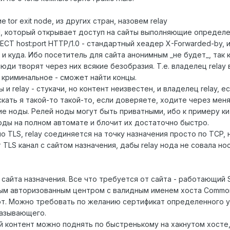
 tor exit node, из других стран, назовем relay
 ssl, который открывает доступ на сайты выполняющие определ
CT host:port HTTP/1.0 - стандартный хеадер X-Forwarded-by, 
а и куда. Ибо посетитель для сайта анонимным _не будет_, так 
 люди творят через них всякие безобразия. Т.е. владелец relay 
 криминальное - сможет найти концы.
и relay - стукачи, но контент неизвестен, и владелец relay, е
скать я такой-то такой-то, если доверяете, ходите через меня
е ноды. Релей ноды могут быть приватными, ибо к примеру к
оды на полном автомате и блочит их достаточно быстро.
 по TLS, relay соединяется на точку назначения просто по TCP, 
TLS канал с сайтом назначения, дабы relay нода не совала нос
сайта назначения. Все что требуется от сайта - работающий 
ым авторизованным центром с валидным именем хоста Commo
рт. Можно требовать по желанию сертификат определенного у
казывающего.
й контент можно поднять по быстренькому на хакнутом хосте,