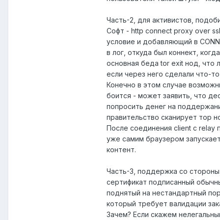
Часть-2, для активистов, подобие
Софт - http connect proxy over
условие и добавляющий в CONNE
в лог, откуда был коннект, когд
основная беда tor exit нод, что
если через него сделали что-то
Конечно в этом случае возможны 
боится - может заявить, что де
попросить денег на поддержани
правительство сканирует тор н
После соединения client с relay
уже самим браузером запускает 
контент.
Часть-3, поддержка со стороны 
сертификат подписанный обычн
поднятый на нестандартный по
который требует валидации за
Зачем? Если скажем нелегальны