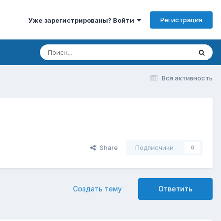
Регистрация
Уже зарегистрированы? Войти
Вся активность
Share
Подписчики
0
Создать тему
Ответить