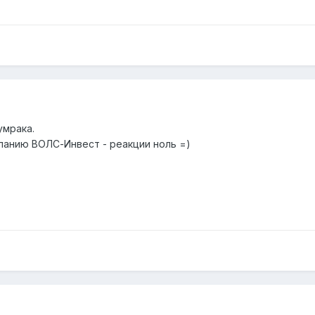
умрака.
мпанию ВОЛС-Инвест - реакции ноль =)