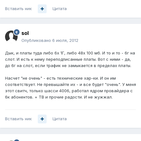
Вставить ник
Цитата
sol
Опубликовано
6 июля, 2012
Дык, и платы туда либо 6х 1Г, либо 48х 100 мб. И то и то - 6г на
слот. И есть к нему переподписанные платы. Вот с ними - да,
до 6г на слот, если трафик не замыкается в пределах платы.
Насчет "не очень" - есть технические хар-ки. И он им
соответствует. Не превышайте их - и все будет "очень". У меня
этот свитч, только шасси 4006, работал ядром провайдера с
6к абонентов. + ТВ и прочие радости. И не жужжал.
Вставить ник
Цитата