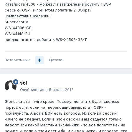
Каталиста 4506 - может ли эта железка роутить 1 BGP
сессию, OSPF и при этом лопатить 2-3Gbps?
Комплектация железки:
Supervisor V
WS-X4306-GB
WS-X4148-RJ
предполагается добавить WS-X4506-GB-T
Вставить ник
Цитата
sol
Опубликовано
5 июля, 2012
Железка эта - wire speed. Посему, лопатить будет сколько
портов есть, если нет переподписанных плат. OSPF -
пожалуйста. А вот в BGP есть вопросы. Из кол-ва сессий
ничего не следует. Если в этой сессии вам отдается только
дефолт или какой местный эксчейндж - то все полетит как на
боинге. А если в этой сесии ФВ и он вам нужен и порезать его