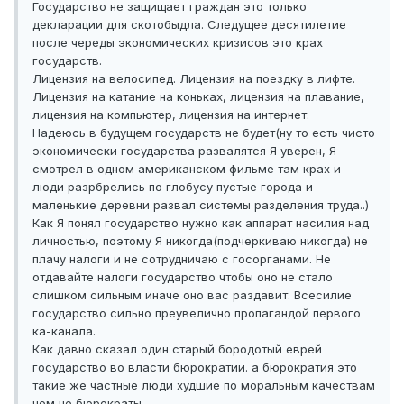
Государство не защищает граждан это только
декларации для скотобыдла. Следущее десятилетие
после череды экономических кризисов это крах
государств.
Лицензия на велосипед. Лицензия на поездку в лифте.
Лицензия на катание на коньках, лицензия на плавание,
лицензия на компьютер, лицензия на интернет.
Надеюсь в будущем государств не будет(ну то есть чисто
экономически государства развалятся Я уверен, Я
смотрел в одном американском фильме там крах и
люди разрбрелись по глобусу пустые города и
маленькие деревни развал системы разделения труда..)
Как Я понял государство нужно как аппарат насилия над
личностью, поэтому Я никогда(подчеркиваю никогда) не
плачу налоги и не сотрудничаю с госорганами. Не
отдавайте налоги государство чтобы оно не стало
слишком сильным иначе оно вас раздавит. Всесилие
государство сильно преувелично пропагандой первого
ка-канала.
Как давно сказал один старый бородотый еврей
государство во власти бюрократии. а бюрократия это
такие же частные люди худшие по моральным качествам
чем не бюрократы.