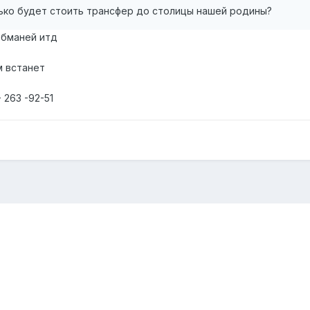
лько будет стоить трансфер до столицы нашей родины?
ебманей итд
м встанет
 263 -92-51