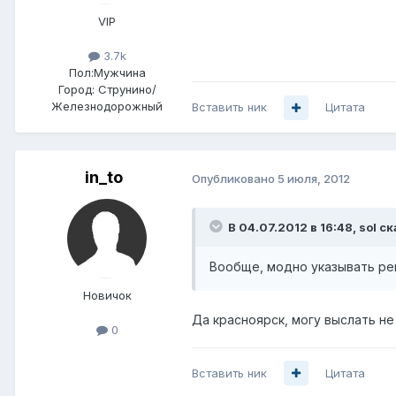
VIP
3.7k
Пол:
Мужчина
Город:
Струнино/
Железнодорожный
Вставить ник
Цитата
in_to
Опубликовано
5 июля, 2012
В 04.07.2012 в 16:48, sol ск
Вообще, модно указывать рег
Новичок
Да красноярск, могу выслать н
0
Вставить ник
Цитата