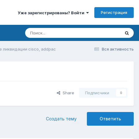
Регистрация
Уже зарегистрированы? Войти
е ликвидации cisco, addpac
Вся активность
Share
Подписчики
0
Создать тему
Ответить