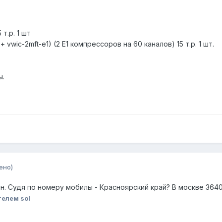
т.р. 1 шт
wic-2mft-e1) (2 E1 компрессоров на 60 каналов) 15 т.р. 1 шт.
ы.
ено)
. Судя по номеру мобилы - Красноярский край? В москве 3640
елем sol