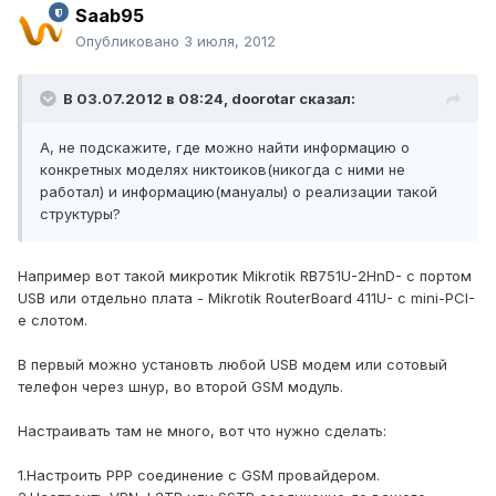
Saab95
Опубликовано
3 июля, 2012
В 03.07.2012 в 08:24, doorotar сказал:
А, не подскажите, где можно найти информацию о
конкретных моделях никтоиков(никогда с ними не
работал) и информацию(мануалы) о реализации такой
структуры?
Например вот такой микротик Mikrotik RB751U-2HnD- с портом
USB или отдельно плата - Mikrotik RouterBoard 411U- с mini-PCI-
e слотом.
В первый можно установть любой USB модем или сотовый
телефон через шнур, во второй GSM модуль.
Настраивать там не много, вот что нужно сделать:
1.Настроить PPP соединение с GSM провайдером.