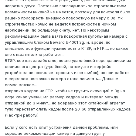
напротив друга. Постоянно приглядывать за строительством
возможности никакой не имеется, поэтому для контроля было
решено приобрести внешнюю поворотную камеру с 3g, т.к
строительство ночью не ведётся потребности в ночном
наблюдении, по большому счёту, нет. По некоторым
рекоммендациям была взята поворотная купольная камера с
управляющим блоком Beward b-1001 3g, и, вроде, по
описанию все функции нужные есть и RTSP, и FTP..... но какже
оно отвратительно работает...
RTSP, кое как заработало, после удаллённой перепрашивки из
сервисного центра (удалённой, потомучто интерфейс
устройства не позволяет прошить изза шибок), но при работе
с сервером постоянно камера стала зависать... Дальше
самое важное...
отправка кадров на FTP- чтобы не грузить скачащий с 3g на
edge канал уменьшил размер кадров и интервал между
отправкой до 3 минут... но всёравно этот китайский агрегат
тупо перестаёт слать кадры после 20-60 отправленных кадров
(час-три работы)
Если у кого есть опыт устранения данной проблемы, или
хорошие рекоммендации камер на данную группу