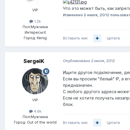
Что это может быть, как запрет
VIP
Изменено
2 июля, 2012
пользоват
1.2k
Пол:
Мужчина
Интересы:
it
Город:
Kenig
Вставить ник
Цитата
SergeiK
Опубликовано
2 июля, 2012
Ищите другое подключение, де
Если вы просили "белый" IP, а 
предназначен.
С любого другого адреса может 
Если не хотите получать незапр
VIP
блок.
4.6k
Пол:
Мужчина
Город:
Out of the world
Вставить ник
Цитата