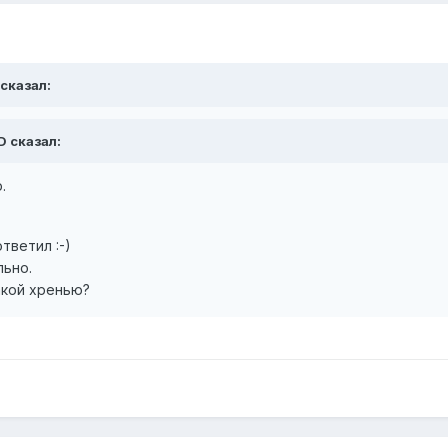
 сказал:
D сказал:
.
тветил :-)
льно.
акой хренью?