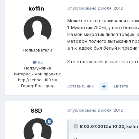
koffin
Опубликовано
2 июля, 2012
Может кто то сталкивался с так
1. Микротик 750-й, у него белый
На мой микротик лился трафик, 
методом полного вытыкания пр
а т.к. адрес был белый и трафи
Пользователи
Кто сталкивался и знает что за 
96
Пол:
Мужчина
Интересы:
мои проекты:
http://school-100.ru/
Город:
Волгорад
Вставить ник
Цитата
SSD
Опубликовано
2 июля, 2012
В 02.07.2012 в 10:22, koffin