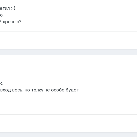
тил :-)
о.
ой хренью?
к.
вход весь, но толку не особо будет