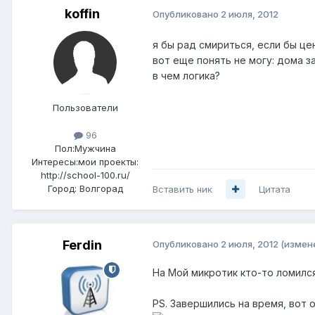
koffin
Опубликовано
2 июля, 2012
я бы рад смириться, если бы ц
вот еще понять не могу: дома за
в чем логика?
Пользователи
96
Пол:
Мужчина
Интересы:
мои проекты:
http://school-100.ru/
Город:
Волгорад
Вставить ник
Цитата
Ferdin
Опубликовано
2 июля, 2012
(измен
На Мой микротик кто-то ломился 
PS. Завершились на время, вот о