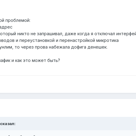
ой проблемой:
 адрес
который никто не запрашивал, даже когда я отключал интерфей
оводов и переустановкой и перенастройкой микротика
к унлим, то через прова набежала дофига денешек.
нафик и как это может быть?
 сказал: