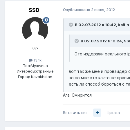
SSD
Опубликовано
2 июля, 2012
В 02.07.2012 в 10:42, koffin
В 02.07.2012 в 10:24, SS
VIP
Это издержки реального ip
13.1k
Пол:
Мужчина
вот так же мне и провайдер о
Интересы:
странные
Город:
Kazakhstan
но по мне это както не прави
есть ли способ бороться с т
Ага. Смирится.
Вставить ник
Цитата