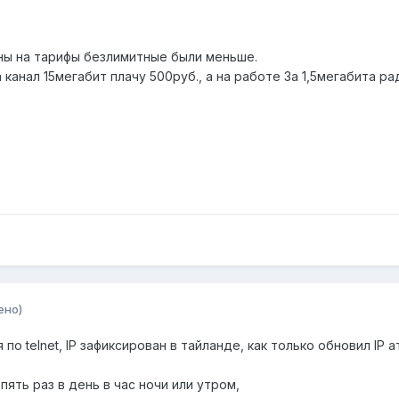
ены на тарифы безлимитные были меньше.
 канал 15мегабит плачу 500руб., а на работе За 1,5мегабита р
ено)
по telnet, IP зафиксирован в тайланде, как только обновил IP 
пять раз в день в час ночи или утром,