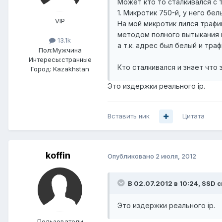
Может кто то сталкивался с 
1. Микротик 750-й, у него бе
VIP
На мой микротик лился трафи
методом полного вытыкания 
13.1k
а т.к. адрес был белый и тра
Пол:
Мужчина
Интересы:
странные
Кто сталкивался и знает что 
Город:
Kazakhstan
Это издержки реального ip.
Вставить ник
Цитата
koffin
Опубликовано
2 июля, 2012
В 02.07.2012 в 10:24, SSD с
Это издержки реального ip.
Пользователи