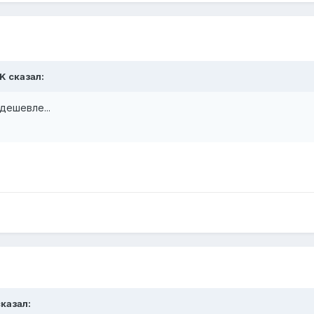
iK сказал:
дешевле...
сказал: