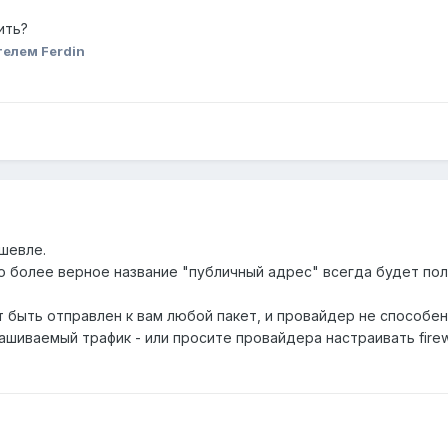
ить?
елем Ferdin
шевле.
его более верное название "публичный адрес" всегда будет пол
быть отправлен к вам любой пакет, и провайдер не способен 
ашиваемый трафик - или просите провайдера настраивать firew