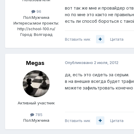
вот так же мне и провайдер отве
96
но по мне это както не правильн
Пол:
Мужчина
есть ли способ бороться с так
Интересы:
мои проекты:
http://school-100.ru/
Город:
Волгорад
Вставить ник
Цитата
Megas
Опубликовано
2 июля, 2012
да, есть это сидеть за серым.
в на внешке всегда будет трафи
можете зафильтровать конечно 
Активный участник
785
Пол:
Мужчина
Вставить ник
Цитата