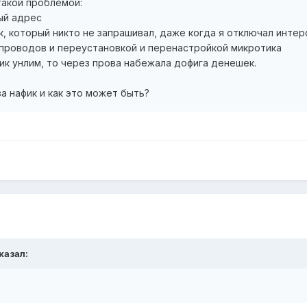
такой проблемой:
лый адрес
к, который никто не запрашивал, даже когда я отключал интер
проводов и переустановкой и перенастройкой микротика
фик унлим, то через прова набежала дофига денешек.
за нафик и как это может быть?
казал: