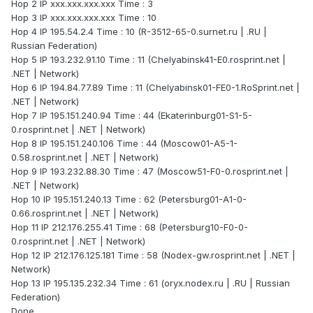
Hop 2 IP xxx.xxx.xxx.xxx Time : 3
Hop 3 IP xxx.xxx.xxx.xxx Time : 10
Hop 4 IP 195.54.2.4 Time : 10 (R-3512-65-0.surnet.ru | .RU |
Russian Federation)
Hop 5 IP 193.232.91.10 Time : 11 (Chelyabinsk41-E0.rosprint.net |
.NET | Network)
Hop 6 IP 194.84.77.89 Time : 11 (Chelyabinsk01-FE0-1.RoSprint.net |
.NET | Network)
Hop 7 IP 195.151.240.94 Time : 44 (Ekaterinburg01-S1-5-
0.rosprint.net | .NET | Network)
Hop 8 IP 195.151.240.106 Time : 44 (Moscow01-A5-1-
0.58.rosprint.net | .NET | Network)
Hop 9 IP 193.232.88.30 Time : 47 (Moscow51-F0-0.rosprint.net |
.NET | Network)
Hop 10 IP 195.151.240.13 Time : 62 (Petersburg01-A1-0-
0.66.rosprint.net | .NET | Network)
Hop 11 IP 212.176.255.41 Time : 68 (Petersburg10-F0-0-
0.rosprint.net | .NET | Network)
Hop 12 IP 212.176.125.181 Time : 58 (Nodex-gw.rosprint.net | .NET |
Network)
Hop 13 IP 195.135.232.34 Time : 61 (oryx.nodex.ru | .RU | Russian
Federation)
Done