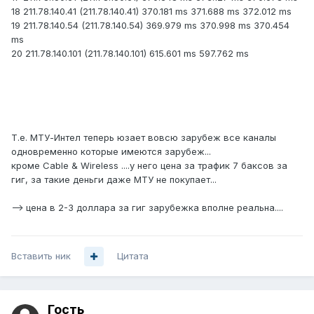
18 211.78.140.41 (211.78.140.41) 370.181 ms 371.688 ms 372.012 ms
19 211.78.140.54 (211.78.140.54) 369.979 ms 370.998 ms 370.454
ms
20 211.78.140.101 (211.78.140.101) 615.601 ms 597.762 ms
Т.е. МТУ-Интел теперь юзает вовсю зарубеж все каналы
одновременно которые имеются зарубеж...
кроме Cable & Wireless ....у него цена за трафик 7 баксов за
гиг, за такие деньги даже МТУ не покупает...
--> цена в 2-3 доллара за гиг зарубежка вполне реальна....
Вставить ник
Цитата
Гость