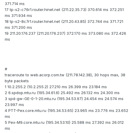
371.714 ms
17 tp-s2-c76r1.router.hinet.net (211.22.35.73) 370.614 ms 372.251
ms 371.934 ms
18 tp-s2-8c7r1.router.hinet.net (211.20.43.85) 372.744 ms 371.721
ms 371.200 ms
19 211.20.176.237 (211.20.176.237) 372.170 ms 373.080 ms 372.426
ms
#
traceroute to web.acorp.com.tw (211.78.142.38), 30 hops max, 38
byte packets
1 10.2.255.2 (10.2.255.2) 27.210 ms 26.399 ms 23.184 ms
2 6.spdop.mtu.ru (195.34.61.6) 25.492 ms 26.132 ms 24.300 ms
3 spd-gw-GE-0-1-20.mtu.ru (195.34.53.97) 24.454 ms 24.574 ms
23.997 ms
4 PTT-Pex.core.mtu.ru (195.34.53.65) 23.965 ms 23.776 ms 23.652
ms
5 Pex-M9.core.mtu.ru (195.34.53.10) 25.588 ms 27.392 ms 26.012
ms