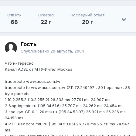
Ответы
Created
Последний ответ
68
22 г
20 г
Гость
Опубликовано
20 августа, 2004
Что интересно
Канал ADSL от МТУ-Интел.Москва.
traceroute www.asus.com.tw
traceroute to www.asus.com.tw (211.72.249.197), 30 hops max, 38
byte packets
1 10.2.255.2 (10.2.255.2) 26.333 ms 27.791 ms 24.907 ms
2 6.spdop.mtu.ru (195.34.61.6) 25.707 ms 24.262 ms 24.454 ms
3 spd-gw-GE-0-1-20.mtu.ru (195.34.53.97) 26.921 ms 26.236 ms
24.153 ms
4 PTT-Pex.core.mtu.ru (195.34.53.65) 26.778 ms 25.711 ms 24.547
ms