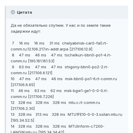
Цитата
Да не обязательно спутник. У нас и по земле такие
задержки идут:
7 16 ms 16 ms 31 ms chelyabinsk-car0-fa0.rt-
comm.ru.12.106.217.in-addr.arpa [217.106.12.9]
8 47 ms 46 ms 47 ms tschelkun-bbn0-po1-4.rt-
comm.ru [195.161.161.53]
9 63 ms 47 ms 47 ms shigony-bbn0-po2-2.rt-
comm.ru [217.106.6.121]
10 47 ms 47 ms 46 ms msk-bbn0-po1-6.rt-comm.ru
[217.106.6.65]
11 46 ms 63 ms 62 ms msk-bgw1-ge1-0-0-0.rt-
comm.ru [217.106.7.226]
12 328 ms 328 ms 328 ms mtu.c.rt-comm.ru
[217.106.2.30]
13 328 ms 313 ms 328 ms MTU1FE10-0-0-3.ssilan.mtu.ru
[195.34.52.5]
14 328 ms 328 ms 328 ms MTUInform-c7200-
LANGW.mtu.ru [195.34.34.42]