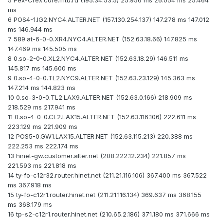
5 Pex-Crex.core.mtu.ru (195.34.53.5) 25.956 ms 26.054 ms 25.464
ms
6 POS4-1.IG2.NYC4.ALTER.NET (157.130.254.137) 147.278 ms 147.012
ms 146.944 ms
7 589.at-6-0-0.XR4.NYC4.ALTER.NET (152.63.18.66) 147.825 ms
147.469 ms 145.505 ms
8 0.so-2-0-0.XL2.NYC4.ALTER.NET (152.63.18.29) 146.511 ms
145.817 ms 145.600 ms
9 0.so-4-0-0.TL2.NYC9.ALTER.NET (152.63.23.129) 145.363 ms
147.214 ms 144.823 ms
10 0.so-3-0-0.TL2.LAX9.ALTER.NET (152.63.0.166) 218.909 ms
218.529 ms 217.941 ms
11 0.so-4-0-0.CL2.LAX15.ALTER.NET (152.63.116.106) 222.611 ms
223.129 ms 221.909 ms
12 POS5-0.GW1.LAX15.ALTER.NET (152.63.115.213) 220.388 ms
222.253 ms 222.174 ms
13 hinet-gw.customer.alter.net (208.222.12.234) 221.857 ms
221.593 ms 221.818 ms
14 ty-fo-c12r32.router.hinet.net (211.21.116.106) 367.400 ms 367.522
ms 367.918 ms
15 ty-fo-c12r1.router.hinet.net (211.21.116.134) 369.637 ms 368.155
ms 368.179 ms
16 tp-s2-c12r1.router.hinet.net (210.65.2.186) 371.180 ms 371.666 ms