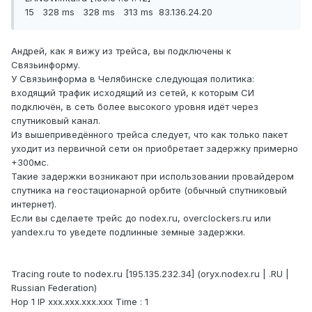
15 328 ms 328 ms 313 ms 83.136.24.20
Андрей, как я вижу из трейса, вы подключены к
Связьинформу.
У Связьинформа в Челябинске следующая политика:
входящий трафик исходящий из сетей, к которым СИ
подключён, в сеть более высокого уровня идёт через
спутниковый канал.
Из вышеприведённого трейса следует, что как только пакет
уходит из первичной сети он приобретает задержку примерно
+300мс.
Такие задержки возникают при использовании провайдером
спутника на геостационарной орбите (обычный спутниковый
интернет).
Если вы сделаете трейс до nodex.ru, overclockers.ru или
yandex.ru то уведете подлинные земные задержки.
Tracing route to nodex.ru [195.135.232.34] (oryx.nodex.ru | .RU |
Russian Federation)
Hop 1 IP xxx.xxx.xxx.xxx Time : 1