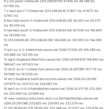
6 s-b3-pos0-3.telia.net (213.248.101.61) 47.614 ms 48.748 ms
47.790 ms
7 s-bb2-pos7-1-0.telia.net (213.248.66.9) 47.807 ms 47.875 ms
47.167 ms
8 kbn-bb2-pos0-0-0.telia.net (213.248.65.29) 56.303 ms 55.475
ms 55.530 ms
9 nyk-bb2-pos5-0-0.telia.net (213.248.64.34) 147.030 ms 146.840
ms 147.450 ms
10 213.248.80.66 (213.248.80.66) 143.456 ms 145.559 ms 144.099
ms
11 iar1-so-3-2-0.NewYork.savvis.net (208.173.135.33) 145.289 ms
145.866 ms 143.315 ms
12 agr2-loopback.NewYork.savvis.net (206.24.194.102) 146.840 ms
148.647 ms 147.403 ms
13 dcr2-so-6-1-0.NewYork.savvis.net (206.24.207.181) 147.776 ms
147.960 ms 147.230 ms
14 dcr1-loopback.SanFranciscosfo.savvis.net (206.24.210.99)
221.879 ms 222.122 ms 224.082 ms
15 bpr1-so-0-0-0.PaloAltoPaix.savvis.net (206.24.211.74) 223.340
ms 222.493 ms 221.816 ms
16 new-century-infocomm-tech-co-ltd.PaloAltoPaix.savvis.net
(206.24.241.138) 233.825 ms 224.193 ms 222.574 ms
17 211.78.150.61 (211.78.150.61) 370.348 ms 373.127 ms 370.678 ms