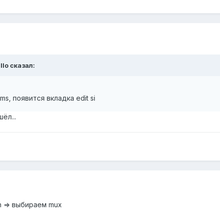
llo сказал:
s, появится вкладка edit si
ёл...
on => выбираем mux