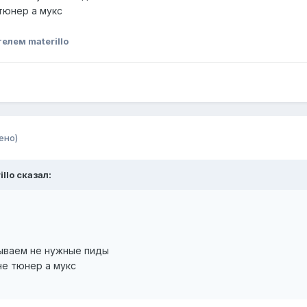
тюнер а мукс
елем materillo
ено)
illo сказал:
сываем не нужные пиды
не тюнер а мукс