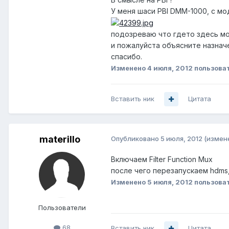
У меня шаси PBI DMM-1000, с мо
подозреваю что гдето здесь мож
и пожалуйста объясните назнач
спасибо.
Изменено
4 июля, 2012
пользоват
Вставить ник
Цитата
materillo
Опубликовано
5 июля, 2012
(измен
Включаем Filter Function Mux
после чего перезапускаем hdms, 
Изменено
5 июля, 2012
пользоват
Пользователи
68
Вставить ник
Цитата