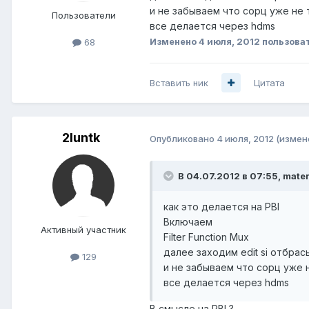
и не забываем что сорц уже не 
Пользователи
все делается через hdms
Изменено
4 июля, 2012
пользоват
68
Вставить ник
Цитата
2luntk
Опубликовано
4 июля, 2012
(измен
В 04.07.2012 в 07:55, mater
как это делается на PBI
Включаем
Активный участник
Filter Function Mux
далее заходим edit si отбра
129
и не забываем что сорц уже 
все делается через hdms
В смысле на PBI ?