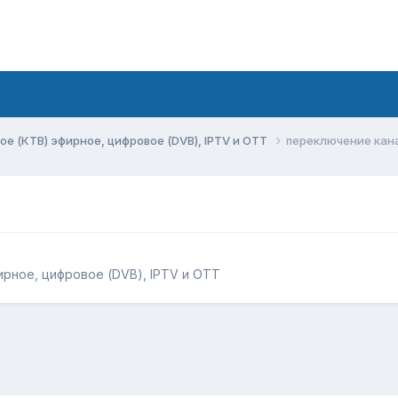
ое (КТВ) эфирное, цифровое (DVB), IPTV и OTT
переключение кан
ирное, цифровое (DVB), IPTV и OTT