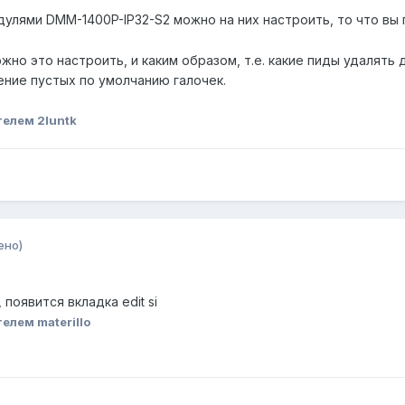
дулями DMM-1400P-IP32-S2 можно на них настроить, то что вы 
но это настроить, и каким образом, т.е. какие пиды удалять 
ение пустых по умолчанию галочек.
елем 2luntk
ено)
появится вкладка edit si
елем materillo