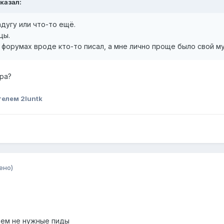
сказал:
адугу или что-то ещё.
цы.
в форумах вроде кто-то писал, а мне лично проще было свой мук
ра?
елем 2luntk
ено)
ваем не нужные пиды