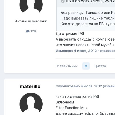
В 28.06.2012 в 17:55, VVG 
Без разницы, Триколор или Р
Надо вырезать лишние табли
Активный участник
Как это делается на PBI тут 
129
Да стримим PBI
А вырезать откуда? с компа юзе
что значит наваять свой мукс? )
Изменено
4 июля, 2012
пользоват
Вставить ник
Цитата
materillo
Опубликовано
4 июля, 2012
(измен
как это делается на PBI
Включаем
Filter Function Mux
далее заходим edit si отбрасы