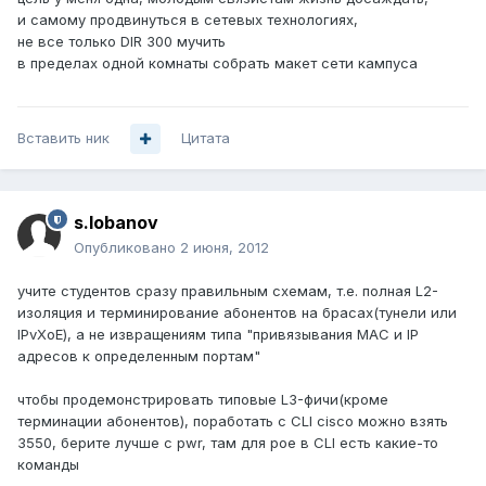
и самому продвинуться в сетевых технологиях,
не все только DIR 300 мучить
в пределах одной комнаты собрать макет сети кампуса
Вставить ник
Цитата
s.lobanov
Опубликовано
2 июня, 2012
учите студентов сразу правильным схемам, т.е. полная L2-
изоляция и терминирование абонентов на брасах(тунели или
IPvXoE), а не извращениям типа "привязывания MAC и IP
адресов к определенным портам"
чтобы продемонстрировать типовые L3-фичи(кроме
терминации абонентов), поработать с CLI cisco можно взять
3550, берите лучше с pwr, там для poe в CLI есть какие-то
команды