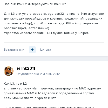
Вас они как L2 интересуют или как L3?
Для L3 они уже староваты. bgp asn32 на них нет(что актуально
для молодых провайдеров и крупных предприятий, решивших
поиграться в bgp), с ipv6 тоже засада. PIM и imgp нормально
работают(ipv4, естественно)
Удобство использования - CLI лучше только у juniper.
Вставить ник
Цитата
erlink2011
Опубликовано
2 июня, 2012
Как L3, ну и L2
в плане настроек vlan, транков, фильтрации по MAC адресам
привязывания MAC и IP адресов к определенным портам
если можно что то с vpn то и это
цель у меня одна, молодым связистам жизнь досаждать,