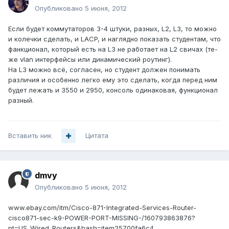
Опубликовано
5 июня, 2012
Если будет коммутаторов 3-4 штуки, разных, L2, L3, то можно
и колечки сделать, и LACP, и наглядно показать студентам, что
фанкционал, который есть на L3 не работает на L2 свичах (те-
же vlan интерфейсы или динамический роутинг).
На L3 можно всё, согласен, но студент должен понимать
различия и особенно легко ему это сделать, когда перед ним
будет лежать и 3550 и 2950, консоль одинаковая, функционал
разный.
Вставить ник
Цитата
dmvy
Опубликовано
5 июня, 2012
www.ebay.com/itm/Cisco-871-Integrated-Services-Router-
cisco871-sec-k9-POWER-PORT-MISSING-/160793863876?
pt=US_Wired_Routers&hash=item25700fa6c4