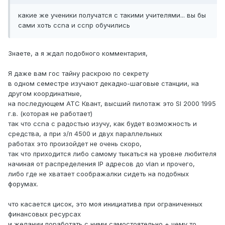
какие же ученики получатся с такими учителями... вы бы
сами хоть ccna и ccnp обучились
Знаете, а я ждал подобного комментария,
Я даже вам гос тайну раскрою по секрету
в одном семестре изучают декадно-шаговые станции, на
другом координатные,
на последующем АТС Квант, высший пилотаж это SI 2000 1995
г.в. (которая не работает)
так что ccna с радостью изучу, как будет возможность и
средства, а при з/п 4500 и двух параллельных
работах это произойдет не очень скоро,
так что приходится либо самому тыкаться на уровне любителя
начиная от распределения IP адресов до vlan и прочего,
либо где не хватает соображалки сидеть на подобных
форумах.
что касается цисок, это моя инициатива при ограниченных
финансовых ресурсах
и желании поработать с ними самостоятельно + чему то