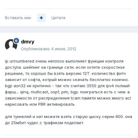
Вставить ник
Цитата
dmvy
Опубликовано
4 июня, 2012
ip unnumbered очень неплохо выполняет функции контроля
доступа. шейпинг на границе сети. если хотите скоростное
решение, то хорошо бы взять версию 12T. количество фитч
зависит от софта, котрый можно скачать бесплатно конечно.
bgp asn32 не критично - так что считаю 3550 для ipv4 полный
фарш... qinq, multicast, ospf, pim, bgp. поиграться есть с чем. в
зависимости от распределения tcam памяти можно много acl
нарисовать или PBR активировать.
для туннелей и нат можете взять старую цыску серии 800. она
до 25мбит чудес с трафиком поделает.