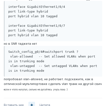
interface GigabitEthernet1/0/4                                                                             

port link-type hybrid                                                                                     

port hybrid vlan 10 tagged                                                                                

interface GigabitEthernet1/0/7                                                                             

port link-type hybrid                                                                                     

но в SNR таджета нет
Switch_config_g0/4#switchport trunk ?

 vlan-allowed   -- Set allowed VLANs when port 
is in trunking mode

 vlan-untagged  -- Set untagged VLANs when port 
попробовал vlan-allowed, не работает. подскажите, как в
оптической мультипортовке сделать vlan транк на другой свич
если я чтото напутал, сильно не ругайтесь. учусь пока :)
Вставить ник
Цитата