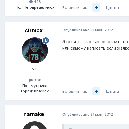
498
Пол:
Не определился
Вставить ник
Цитата
sirmax
Опубликовано
31 мая, 2012
Это пять... сколько он стоит то 
или самому написать если жалко 
VIP
3.3k
Пол:
Мужчина
Город:
Kharkov
Вставить ник
Цитата
namake
Опубликовано
31 мая, 2012