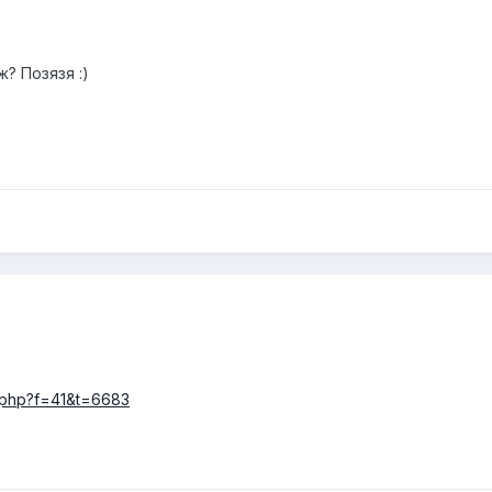
? Позязя :)
ic.php?f=41&t=6683