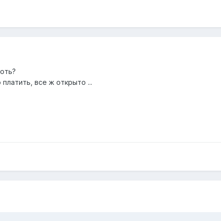
хоть?
платить, все ж открыто ...