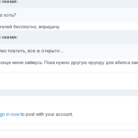
x сказал:
то хоть?
телей бесплатно, впридачу.
x сказал:
ко платить, все ж открыто ...
 конце июня займусь. Пока нужно другую ерунду для абилса зак
ign in now
to post with your account.