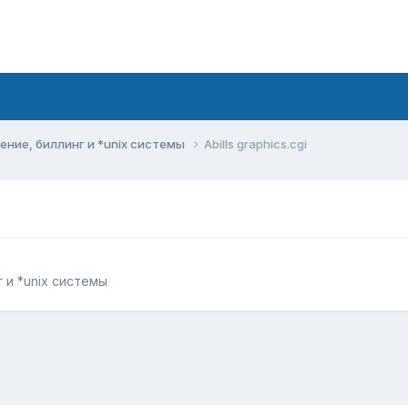
ние, биллинг и *unix системы
Abills graphics.cgi
 и *unix системы