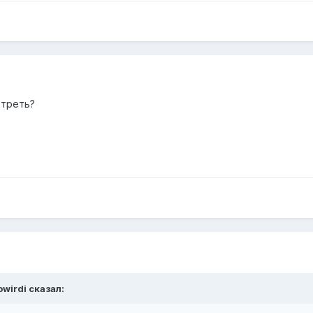
отреть?
owirdi сказал: