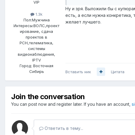
VIP
Ну и зря. Выложили бы с купюр
1.3k
есть, а если нужна конкретика
Пол:
Мужчина
желает лучшего.
Интересы:
ВОЛС,проект
ирование, сдача
проектов в
РСН,телематика,
системы
видеонаблюдения,
IPTV
Город:
Восточная
Сибирь
Вставить ник
Цитата
Join the conversation
You can post now and register later. If you have an account,
s
Ответить в тему...