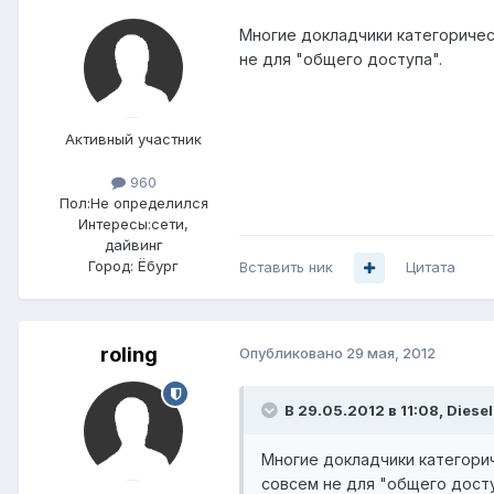
Многие докладчики категоричес
не для "общего доступа".
Активный участник
960
Пол:
Не определился
Интересы:
сети,
дайвинг
Город:
Ёбург
Вставить ник
Цитата
roling
Опубликовано
29 мая, 2012
В 29.05.2012 в 11:08, Diesel
Многие докладчики категорич
совсем не для "общего досту