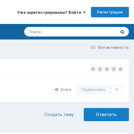
Регистрация
Уже зарегистрированы? Войти
Вся активность
Share
Подписчики
0
Создать тему
Ответить