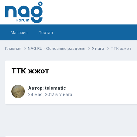
Магазин
Портал
Главная
NAG.RU - Основные разделы
У нага
ТТК жжот
ТТК жжот
Автор:
telematic
24 мая, 2012
в
У нага