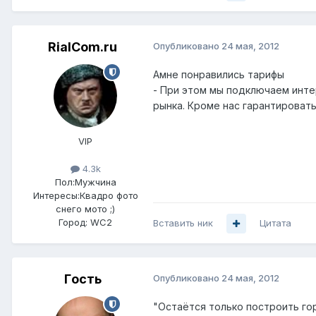
RialCom.ru
Опубликовано
24 мая, 2012
Амне понравились тарифы
- При этом мы подключаем интер
рынка. Кроме нас гарантироват
VIP
4.3k
Пол:
Мужчина
Интересы:
Квадро фото
снего мото ;)
Город:
WC2
Вставить ник
Цитата
Гoсть
Опубликовано
24 мая, 2012
"Остаётся только построить го