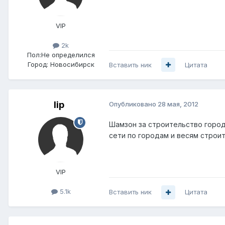
VIP
2k
Пол:
Не определился
Город:
Новосибирск
Вставить ник
Цитата
lip
Опубликовано
28 мая, 2012
Шамзон за строительство городс
сети по городам и весям строить,
VIP
5.1k
Вставить ник
Цитата