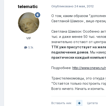
telematic
Опубликовано
24 мая, 2012
О том, каким образом "дополне
Светланой Шамзон , вице-прези
Светлана Шамзон: Особенно акт
тыс. и даже менее 50 тыс. чел
VIP
значительно отстают от центра
ТТК уже присутствует на жел
5.1k
подключения домов
. Мы наме
практически каждый компью
Подробнее:
http://www.cnews.ru/
Транстелекомовцы, это откуда 
"Остаётся только построить го
Всего ничего. Начать и кончить.
Вставить ник
Цитата