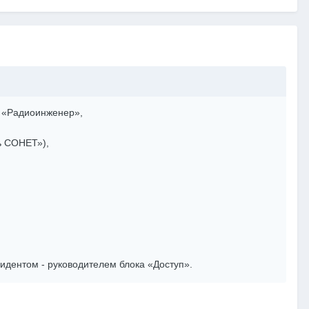
и «Радиоинженер»,
ь СОНЕТ»),
зидентом - руководителем блока «Доступ».