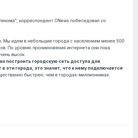
елекома", корреспондент CNews побеседовал со
е. Мы идем в небольшие города с населением менее 500
тов. По уровню проникновения интернета они пока
чень высок.
ько построить городскую сеть доступа для
 в эти города, это значит, что к нему подключается
ущественно быстрее, чем в городах-миллионниках.