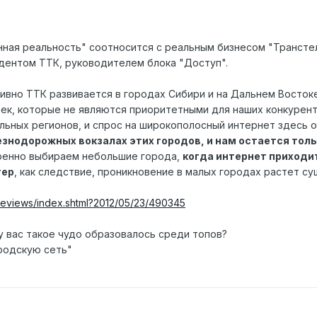
нная реальность" соотносится с реальным бизнесом "Транст
дентом ТТК, руководителем блока "Доступ".
ивно ТТК развивается в городах Сибири и на Дальнем Восток
овек, которые не являются приоритетными для наших конкурен
льных регионов, и спрос на широкополосный интернет здесь о
езнодорожных вокзалах этих городов, и нам остается тол
ренно выбираем небольшие города,
когда интернет приходит
тер
, как следствие, проникновение в малых городах растет с
reviews/index.shtml?2012/05/23/490345
у вас такое чудо образовалось среди топов?
родскую сеть"