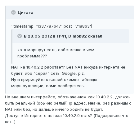
Цитата
' timestamp='1337787647' post='718863']
В 23.05.2012 в 11:41, Dimok82 сказал:
хотя маршрут есть, собственно в чем
проблемма???
NAT на 10.40.2.2 работает? Без NAT никуда интернета не
будет, ибо "серая" сеть. Google, plz.
Ну и пририсуйте к вашей схемке таблицы
маршрутизации, сами разберетесь.
На внешнем интерфейсе, обозначенном как 10.40.2.2, должен
быть реальный (обычно белый) ip адрес. Иначе, без разницы с
NAT или без, но дальше ничего ходить не будет.
Доступ в Интернет с шлюза 10.40.2.0 есть? (Подозреваю что
нет...)