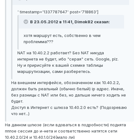
' timestamp='1337787647' post='718863']
В 23.05.2012 в 11:41, Dimok82 сказал:
хотя маршрут есть, собственно в чем
проблемма???
NAT на 10.40.2.2 работает? Без NAT никуда
интернета не будет, ибо "серая" сеть. Google, plz.
Ну и пририсуйте к вашей схемке таблицы
маршрутизации, сами разберетесь.
На внешнем интерфейсе, обозначенном как 10.40.2.2,
должен быть реальный (обычно белый) ip адрес. Иначе,
без разницы с NAT или без, но дальше ничего ходить не
будет.
Доступ в Интернет с шлюза 10.40.2.0 есть? (Подозреваю
что нет...)
На данном шлюзе (если вдоваться в подробности) поднята
пппое сессия до и-нета и соответственно натятся сети
10.40.2.0/24 и 10.40.1.0/24(мало ли)