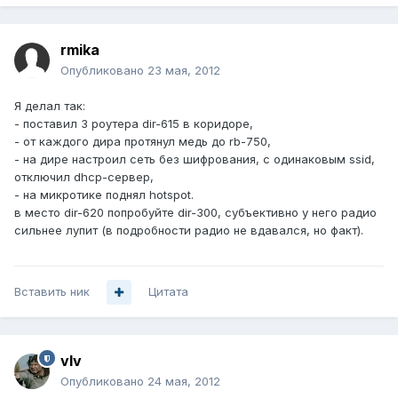
rmika
Опубликовано
23 мая, 2012
Я делал так:
- поставил 3 роутера dir-615 в коридоре,
- от каждого дира протянул медь до rb-750,
- на дире настроил сеть без шифрования, с одинаковым ssid,
отключил dhcp-сервер,
- на микротике поднял hotspot.
в место dir-620 попробуйте dir-300, субъективно у него радио
сильнее лупит (в подробности радио не вдавался, но факт).
Вставить ник
Цитата
vIv
Опубликовано
24 мая, 2012