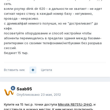
сеть.
взяли роутер dlink dir 620 - а дальности не хватает - не идет
сигнал через стену. в каждый номер базу - негуманно,
провода - некрасиво.
c дримвайфай немного получше, но не "достреливает" до
кафе.
посоветуйте оборудование и способ настройки чтобы
абоненты перемещались в пределах здания между базами-
репитерами со своими телефонами/нетбуками без разрыва
сессий.
бюджет 15 тыр.
Вставить ник
Цитата
Saab95
Опубликовано
23 мая, 2012
Купите на 15 тыс.р. точки доступа
Mikrotik RB751U-2HnD
, и
расставьте в нужных местах. К ним можно подключить