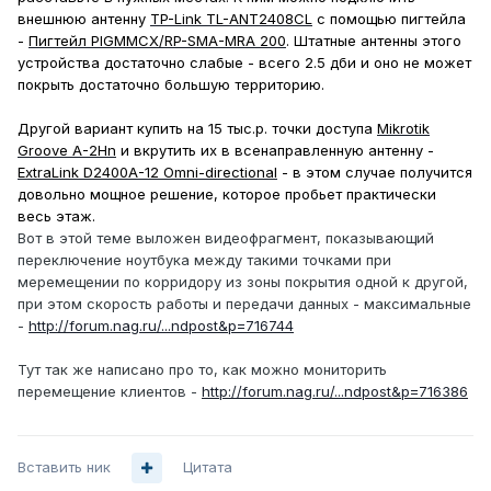
внешнюю антенну
TP-Link TL-ANT2408CL
с помощью пигтейла
-
Пигтейл PIGMMCX/RP-SMA-MRA 200
. Штатные антенны этого
устройства достаточно слабые - всего 2.5 дби и оно не может
покрыть достаточно большую территорию.
Другой вариант купить на 15 тыс.р. точки доступа
Mikrotik
Groove A-2Hn
и вкрутить их в всенаправленную антенну -
ExtraLink D2400A-12 Omni-directional
- в этом случае получится
довольно мощное решение, которое пробьет практически
весь этаж.
Вот в этой теме выложен видеофрагмент, показывающий
переключение ноутбука между такими точками при
меремещении по корридору из зоны покрытия одной к другой,
при этом скорость работы и передачи данных - максимальные
-
http://forum.nag.ru/...ndpost&p=716744
Тут так же написано про то, как можно мониторить
перемещение клиентов -
http://forum.nag.ru/...ndpost&p=716386
Вставить ник
Цитата