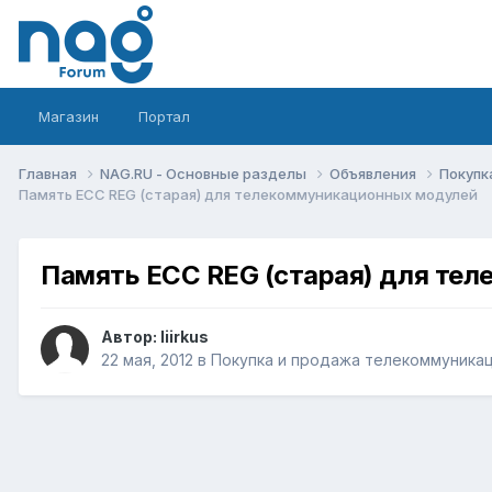
Магазин
Портал
Главная
NAG.RU - Основные разделы
Объявления
Покупк
Память ECC REG (старая) для телекоммуникационных модулей
Память ECC REG (старая) для те
Автор:
liirkus
22 мая, 2012
в
Покупка и продажа телекоммуника