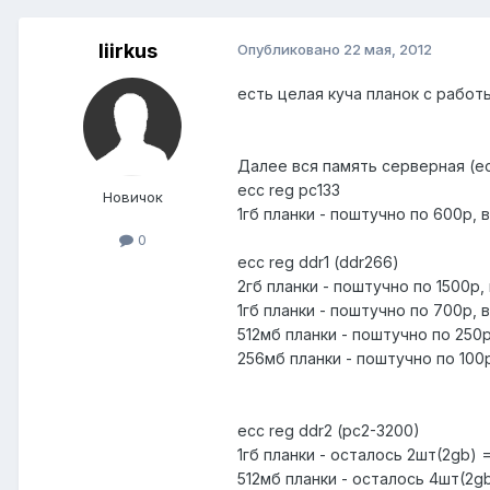
liirkus
Опубликовано
22 мая, 2012
есть целая куча планок с работы
Далее вся память серверная (ec
ecc reg pc133
Новичок
1гб планки - поштучно по 600р, в
0
ecc reg ddr1 (ddr266)
2гб планки - поштучно по 1500р, 
1гб планки - поштучно по 700р, 
512мб планки - поштучно по 250р,
256мб планки - поштучно по 100р
ecc reg ddr2 (pc2-3200)
1гб планки - осталось 2шт(2gb) 
512мб планки - осталось 4шт(2g