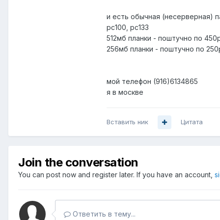
и есть обычная (несерверная) 
pc100, pc133
512мб планки - поштучно по 450р,
256мб планки - поштучно по 250р,
мой телефон (916)6134865
я в москве
Вставить ник
Цитата
Join the conversation
You can post now and register later. If you have an account,
s
Ответить в тему...