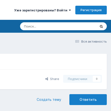
Регистрация
Уже зарегистрированы? Войти
Вся активность
Share
Подписчики
0
Создать тему
Ответить