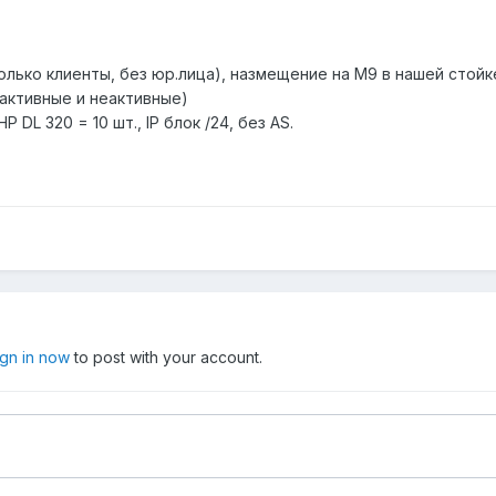
лько клиенты, без юр.лица), назмещение на М9 в нашей стойке
 активные и неактивные)
DL 320 = 10 шт., IP блок /24, без AS.
ign in now
to post with your account.