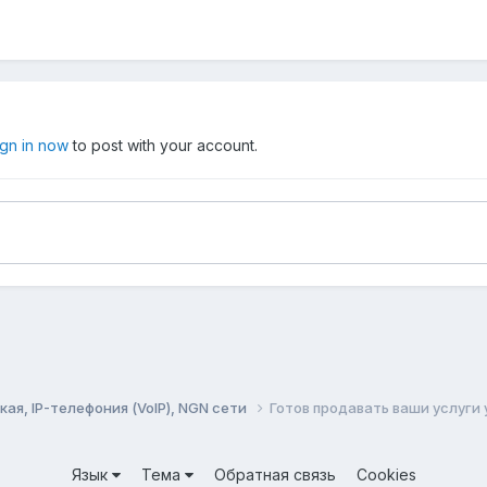
ign in now
to post with your account.
ая, IP-телефония (VoIP), NGN сети
Готов продавать ваши услуги у
Язык
Тема
Обратная связь
Cookies