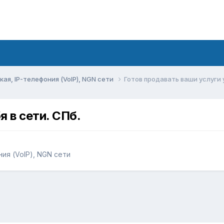
ая, IP-телефония (VoIP), NGN сети
Готов продавать ваши услуги у
я в сети. СПб.
ния (VoIP), NGN сети