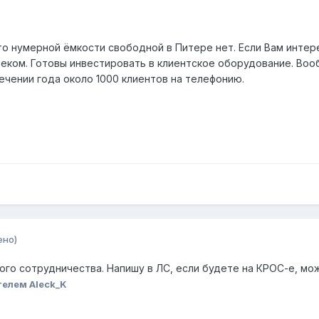
то нумерной ёмкости свободной в Питере нет. Если Вам интер
леком. Готовы инвестировать в клиентское оборудование. Воо
ечении года около 1000 клиентов на телефонию.
ено)
ного сотрудничества. Напишу в ЛС, если будете на КРОС-е, м
елем Aleck_K