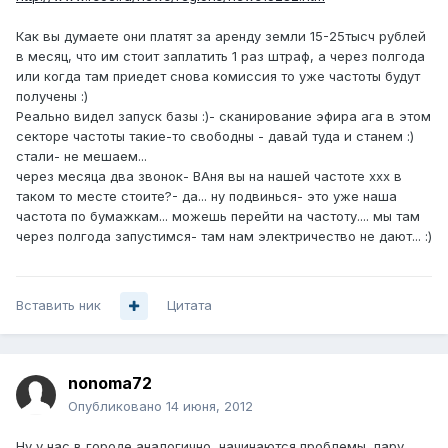
Как вы думаете они платят за аренду земли 15-25тысч рублей
в месяц, что им стоит заплатить 1 раз штраф, а через полгода
или когда там приедет снова комиссия то уже частоты будут
получены :)
Реально видел запуск базы :)- сканирование эфира ага в этом
секторе частоты такие-то свободны - давай туда и станем :)
стали- не мешаем...
через месяца два звонок- ВАня вы на нашей частоте ххх в
таком то месте стоите?- да... ну подвинься- это уже наша
частота по бумажкам... можешь перейти на частоту.... мы там
через полгода запустимся- там нам электричество не дают... :)
Вставить ник
Цитата
nonoma72
Опубликовано
14 июня, 2012
Ну у нас в городе аналогично, начинаются проблемы, пару