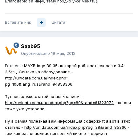
Благодарю за инфу, тему поздно уже менять((
Вставить ник
Цитата
Saab95
Опубликовано
19 мая, 2012
Есть еще
MAXBridge BS 35, который работает как раз в 3.4-
3.5ггц. Ссылка на оборудование -
http://unidata.com.ua/index.php?
pg=106&lang=rus&rand=94858306
Тут несколько статей по испытаниям -
http://unidata.com.ua/index.php?pg=89&rand=61323972
- но они
тоже уже устарели.
Ну а самая полезная вам информация содержится вот в этих
статьях -
http://unidata.com.ua/index.php?pg=38&rand=85360
-
там как раз описывается полный цикл от теории и