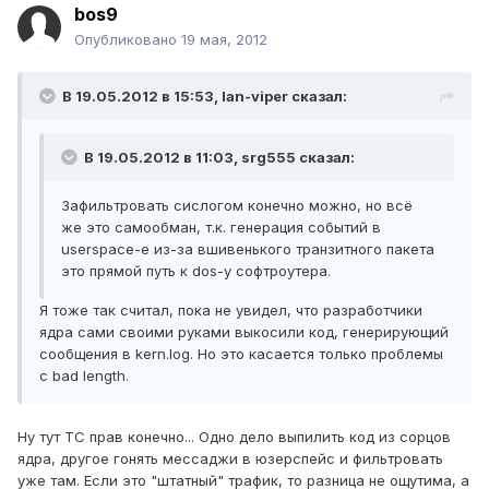
bos9
Опубликовано
19 мая, 2012
В 19.05.2012 в 15:53, lan-viper сказал:
В 19.05.2012 в 11:03, srg555 сказал:
Зафильтровать сислогом конечно можно, но всё
же это самообман, т.к. генерация событий в
userspace-е из-за вшивенького транзитного пакета
это прямой путь к dos-у софтроутера.
Я тоже так считал, пока не увидел, что разработчики
ядра сами своими руками выкосили код, генерирующий
сообщения в kern.log. Но это касается только проблемы
с bad length.
Ну тут ТС прав конечно... Одно дело выпилить код из сорцов
ядра, другое гонять мессаджи в юзерспейс и фильтровать
уже там. Если это "штатный" трафик, то разница не ощутима, а