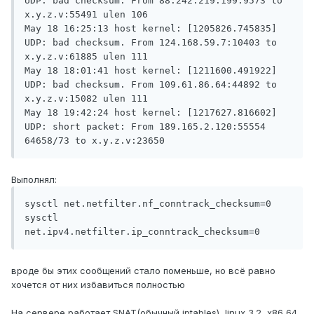
UDP: bad checksum. From 88.242.219.199:9573 to 
x.y.z.v:55491 ulen 106

May 18 16:25:13 host kernel: [1205826.745835] 
UDP: bad checksum. From 124.168.59.7:10403 to 
x.y.z.v:61885 ulen 111

May 18 18:01:41 host kernel: [1211600.491922] 
UDP: bad checksum. From 109.61.86.64:44892 to 
x.y.z.v:15082 ulen 111

May 18 19:42:24 host kernel: [1217627.816602] 
UDP: short packet: From 189.165.2.120:55554 
64658/73 to x.y.z.v:23650
Выполнял:
sysctl net.netfilter.nf_conntrack_checksum=0

sysctl 
net.ipv4.netfilter.ip_conntrack_checksum=0
вроде бы этих сообщений стало поменьше, но всё равно
хочется от них избавиться полностью
На сервере работает SNAT(обычный iptables), linux 3.2, x86_64