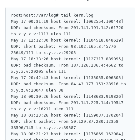
root@host:/var/log# tail kern.log

May 17 00:31:19 host kernel: [1062554.100448] 
UDP: bad checksum. From 201.141.191.142:61720 
to x.y.z.v:1113 ulen 111

May 17 12:12:30 host kernel: [1104518.848629] 
UDP: short packet: From 98.102.165.3:45776 
25649/111 to x.y.z.v:29205

May 17 18:33:26 host kernel: [1127317.889095] 
UDP: bad checksum. From 187.126.236.4:4662 to 
x.y.z.v:29205 ulen 111

May 17 20:42:43 host kernel: [1135055.006305] 
UDP: bad checksum. From 84.43.177.151:28916 to 
x.y.z.v:20047 ulen 38

May 18 00:30:26 host kernel: [1148683.919826] 
UDP: bad checksum. From 201.141.225.144:19547 
to x.y.z.v:16211 ulen 111

May 18 03:23:26 host kernel: [1159037.170204] 
UDP: short packet: From 50.129.87.230:12358 
38596/145 to x.y.z.v:39587

May 18 08:21:23 host kernel: [1176869.162084] 