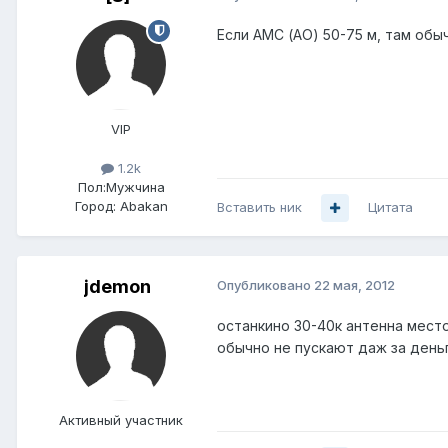
Если АМС (АО) 50-75 м, там обы
VIP
1.2k
Пол:
Мужчина
Город:
Abakan
Вставить ник
Цитата
jdemon
Опубликовано
22 мая, 2012
останкино 30-40к антенна место
обычно не пускают даж за деньг
Активный участник