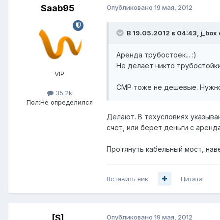
Saab95
Опубликовано
19 мая, 2012
В 19.05.2012 в 04:43, j_box
Аренда трубостоек... :)
Не делает никто трубостойки
VIP
СМР тоже не дешевые. Нужно
35.2k
Пол:
Не определился
Делают. В техусловиях указыва
счет, или берет деньги с арен
Протянуть кабельный мост, наве
Вставить ник
Цитата
[S]
Опубликовано
19 мая, 2012