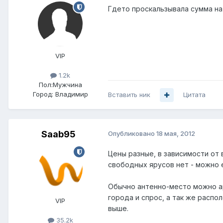
Гдето проскальзывала сумма на
VIP
1.2k
Пол:
Мужчина
Город:
Владимир
Вставить ник
Цитата
Saab95
Опубликовано
18 мая, 2012
Цены разные, в зависимости от 
свободных ярусов нет - можно 
Обычно антенно-место можно аре
города и спрос, а так же распол
VIP
выше.
35.2k