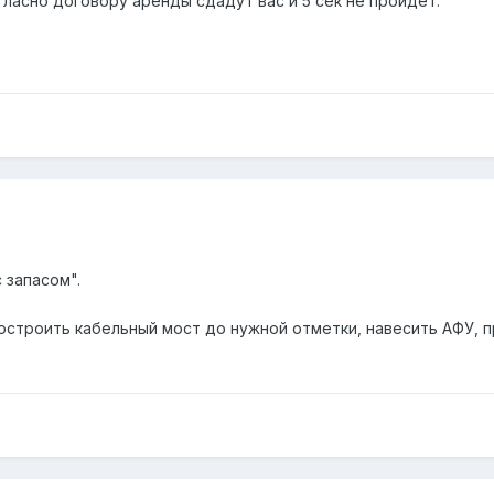
гласно договору аренды сдадут вас и 5 сек не пройдет.
 запасом".
строить кабельный мост до нужной отметки, навесить АФУ, п