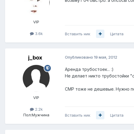
возьмут оч быстро. а опсосы со
VIP
3.6k
Вставить ник
Цитата
j_box
Опубликовано
19 мая, 2012
Аренда трубостоек... :)
Не делает никто трубостойки "с
СМР тоже не дешевые. Нужно по
VIP
2.2k
Пол:
Мужчина
Вставить ник
Цитата