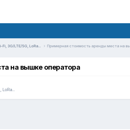
Fi, 3G/LTE/5G, LoRa...
Примерная стоимость аренды места на в
та на вышке оператора
 LoRa...