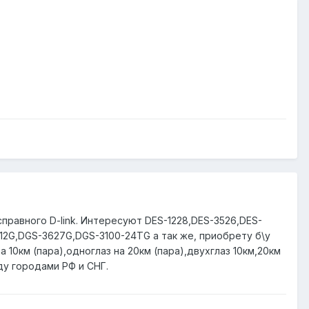
правного D-link. Интересуют DES-1228,DES-3526,DES-
12G,DGS-3627G,DGS-3100-24TG а так же, приобрету б\у
10км (пара),одноглаз на 20км (пара),двухглаз 10км,20км
ду городами РФ и СНГ.