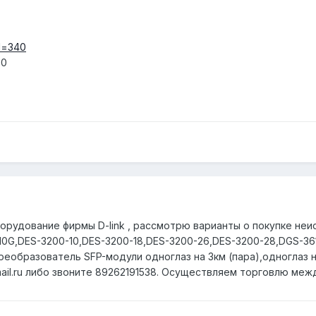
id=340
50
орудование фирмы D-link , рассмотрю варианты о покупке неис
10G,DES-3200-10,DES-3200-18,DES-3200-26,DES-3200-28,DGS-36
еобразователь SFP-модули одноглаз на 3км (пара),одноглаз на 
ail.ru либо звоните 89262191538. Осуществляем торговлю меж