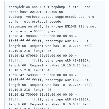
root@debian-nas-10:~# tcpdump -i eth0 -pne 
ether host 00:00:00:00:00:00

tcpdump: verbose output suppressed, use -v or -
vv for full protocol decode

listening on eth0, link-type EN10MB (Ethernet), 
capture size 65535 bytes

13:26:41.989987 00:00:00:00:00:00 > 
ff:ff:ff:ff:ff:ff, ethertype ARP (0x0806), 
length 60: Request who-has 10.10.2.158 tell 
10.10.5.218, length 46

13:26:42.079980 00:00:00:00:00:00 > 
ff:ff:ff:ff:ff:ff, ethertype ARP (0x0806), 
length 60: Request who-has 10.10.6.15 tell 
10.10.5.218, length 46

13:26:42.749990 00:00:00:00:00:00 > 
ff:ff:ff:ff:ff:ff, ethertype ARP (0x0806), 
length 60: Request who-has 10.10.2.158 tell 
10.10.5.218, length 46

13:26:42.750000 00:00:00:00:00:00 > 
ff:ff:ff:ff:ff:ff, ethertype ARP (0x0806), 
length 60: Request who-has 10.10.6.15 tell 