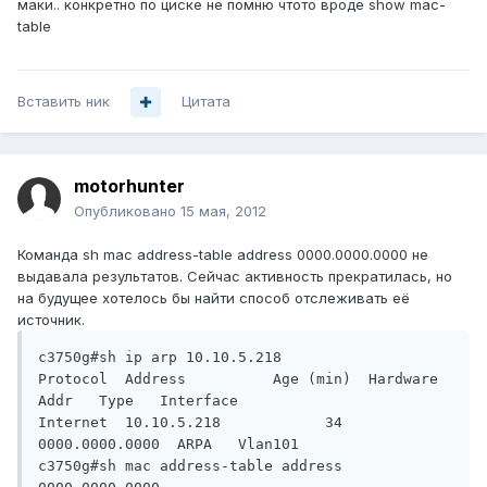
маки.. конкретно по циске не помню чтото вроде show mac-
table
Вставить ник
Цитата
motorhunter
Опубликовано
15 мая, 2012
Команда sh mac address-table address 0000.0000.0000 не
выдавала результатов. Сейчас активность прекратилась, но
на будущее хотелось бы найти способ отслеживать её
источник.
c3750g#sh ip arp 10.10.5.218

Protocol  Address          Age (min)  Hardware 
Addr   Type   Interface

Internet  10.10.5.218            34   
0000.0000.0000  ARPA   Vlan101

c3750g#sh mac address-table address 