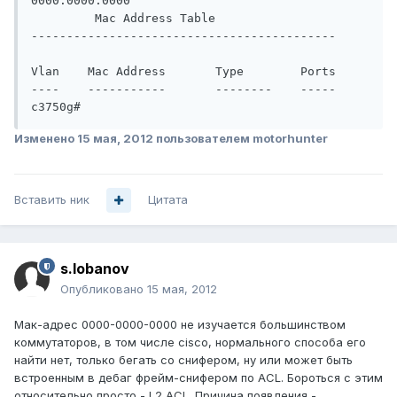
0000.0000.0000

         Mac Address Table

-------------------------------------------

Vlan    Mac Address       Type        Ports

----    -----------       --------    -----

c3750g#
Изменено
15 мая, 2012
пользователем motorhunter
Вставить ник
Цитата
s.lobanov
Опубликовано
15 мая, 2012
Мак-адрес 0000-0000-0000 не изучается большинством
коммутаторов, в том числе cisco, нормального способа его
найти нет, только бегать со снифером, ну или может быть
встроенным в дебаг фрейм-снифером по ACL. Бороться с этим
относительно просто - L2 ACL. Причина появления -