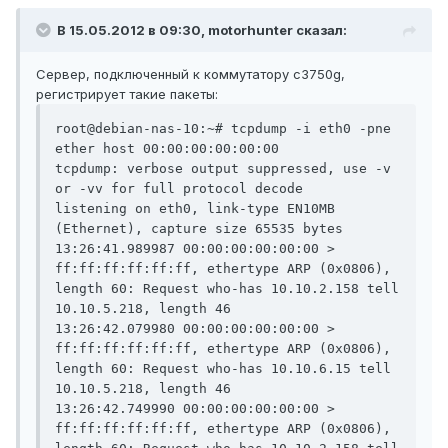
В 15.05.2012 в 09:30, motorhunter сказал:
Сервер, подключенный к коммутатору c3750g,
регистрирует такие пакеты:
root@debian-nas-10:~# tcpdump -i eth0 -pne 
ether host 00:00:00:00:00:00

tcpdump: verbose output suppressed, use -v 
or -vv for full protocol decode

listening on eth0, link-type EN10MB 
(Ethernet), capture size 65535 bytes

13:26:41.989987 00:00:00:00:00:00 > 
ff:ff:ff:ff:ff:ff, ethertype ARP (0x0806), 
length 60: Request who-has 10.10.2.158 tell 
10.10.5.218, length 46

13:26:42.079980 00:00:00:00:00:00 > 
ff:ff:ff:ff:ff:ff, ethertype ARP (0x0806), 
length 60: Request who-has 10.10.6.15 tell 
10.10.5.218, length 46

13:26:42.749990 00:00:00:00:00:00 > 
ff:ff:ff:ff:ff:ff, ethertype ARP (0x0806), 