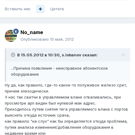
Вставить ник
Цитата
No_name
Опубликовано
15 мая, 2012
В 15.05.2012 в 10:30, s.lobanov сказал:
...Причина появления - неисправное абонентское
оборудование
Ну да, как правило, где-то какое-то полуживое железо срет,
причем эпизодически.
У нас так свитчи в управляемом влане отваливались, при
просмотре арп виден был нулевой мак адрес.
Приходилось путем снятия тега управляемого влана с портов
выяснять откуда источник срача,
как правило "на слух" как бы определяется откуда проблема,
путем анализа изменения/добавления оборудования в
недавнее время или