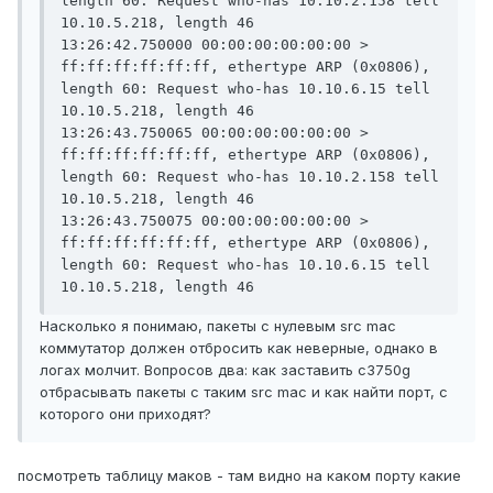
length 60: Request who-has 10.10.2.158 tell 
10.10.5.218, length 46

13:26:42.750000 00:00:00:00:00:00 > 
ff:ff:ff:ff:ff:ff, ethertype ARP (0x0806), 
length 60: Request who-has 10.10.6.15 tell 
10.10.5.218, length 46

13:26:43.750065 00:00:00:00:00:00 > 
ff:ff:ff:ff:ff:ff, ethertype ARP (0x0806), 
length 60: Request who-has 10.10.2.158 tell 
10.10.5.218, length 46

13:26:43.750075 00:00:00:00:00:00 > 
ff:ff:ff:ff:ff:ff, ethertype ARP (0x0806), 
length 60: Request who-has 10.10.6.15 tell 
10.10.5.218, length 46
Насколько я понимаю, пакеты с нулевым src mac
коммутатор должен отбросить как неверные, однако в
логах молчит. Вопросов два: как заставить c3750g
отбрасывать пакеты с таким src mac и как найти порт, с
которого они приходят?
посмотреть таблицу маков - там видно на каком порту какие