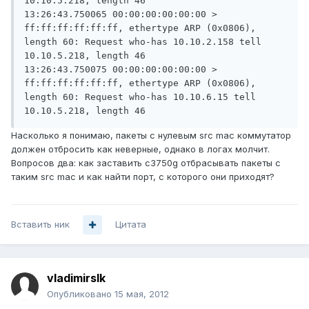
10.10.5.218, length 46

13:26:43.750065 00:00:00:00:00:00 > 
ff:ff:ff:ff:ff:ff, ethertype ARP (0x0806), 
length 60: Request who-has 10.10.2.158 tell 
10.10.5.218, length 46

13:26:43.750075 00:00:00:00:00:00 > 
ff:ff:ff:ff:ff:ff, ethertype ARP (0x0806), 
length 60: Request who-has 10.10.6.15 tell 
10.10.5.218, length 46
Насколько я понимаю, пакеты с нулевым src mac коммутатор
должен отбросить как неверные, однако в логах молчит.
Вопросов два: как заставить c3750g отбрасывать пакеты с
таким src mac и как найти порт, с которого они приходят?
Вставить ник
Цитата
vladimirslk
Опубликовано
15 мая, 2012