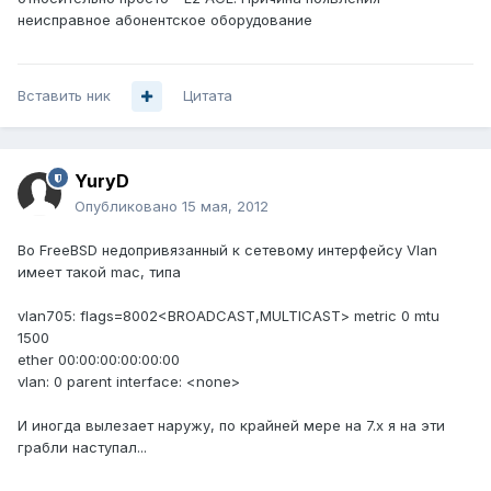
неисправное абонентское оборудование
Вставить ник
Цитата
YuryD
Опубликовано
15 мая, 2012
Во FreeBSD недопривязанный к сетевому интерфейсу Vlan
имеет такой mac, типа
vlan705: flags=8002<BROADCAST,MULTICAST> metric 0 mtu
1500
ether 00:00:00:00:00:00
vlan: 0 parent interface: <none>
И иногда вылезает наружу, по крайней мере на 7.x я на эти
грабли наступал...