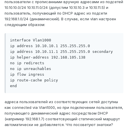
пользователи с прописанными вручную адресами из подсетей
10.10.10.0/24 10.10.11.0/24 (допустим 10.10.10.3 и 10.10.11.5) и
пользователь, получающий по DHCP адрес из подсети
192.168.1.0/24 (динамический). В случае, если vlan настроен
следующим образом:
interface Vlan1000

ip address 10.10.10.1 255.255.255.0

ip address 10.10.11.1 255.255.255.0 secondary

ip helper-address 192.168.105.138

no ip redirects

no ip unreachables

ip flow ingress

ip route-cache policy

адреса пользователей из соответствующих сетей доступны
как connected via Vlan1000, но при подключении пользователя,
получающего динамический адрес посредством DHCP
(например 192.168.1.7) соответсвующий статический маршрут
автоматически не добавляется. Что посоветуют знатоки?