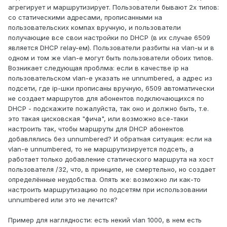
агрегирует и маршрутизирует. Пользователи бывают 2х типов:
со статическими адресами, прописанными на
пользовательских компах вручную, и пользователи
получающие все свои настройки по DHCP (в их случае 6509
является DHCP relay-ем). Пользователи разбиты на vlan-ы и в
одном и том же vlan-е могут быть пользователи обоих типов.
Возникает следующая проблма: если в качестве ip на
пользовательском vlan-e указать не unnumbered, а адрес из
подсети, где ip-шки прописаны вручную, 6509 автоматически
не создает маршрутов для абонентов подключающихся по
DHCP - подскажите пожалуйста, так оно и должно быть, т.е.
это такая цисковская "фича", или возможно все-таки
настроить так, чтобы маршруты для DHCP абонентов
добавлялись без unnumbered? И обратная ситуация: если на
vlan-е unnumbered, то не маршрутизируется подсеть, а
работает только добавление статического маршрута на хост
пользователя /32, что, в принципе, не смертельно, но создает
определённые неудобства. Опять же: возможно ли как-то
настроить маршрутизацию по подсетям при использовании
unnumbered или это не лечится?
Пример для наглядности: есть некий vlan 1000, в нем есть