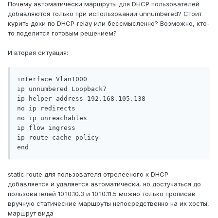
Почему автоматически маршруты для DHCP пользователей
добавляются только при использовании unnumbered? Стоит
курить доки по DHCP-relay или бессмысленно? Возможно, кто-
то поделится готовым решением?
И вторая ситуация:
interface Vlan1000

ip unnumbered Loopback7

ip helper-address 192.168.105.138

no ip redirects

no ip unreachables

ip flow ingress

ip route-cache policy

static route для пользователя отрелееного к DHCP
добавляется и удаляется автоматически, но достучаться до
пользователей 10.10.10.3 и 10.10.11.5 можно только прописав
вручную статические маршруты непосредственно на их хосты,
маршрут вида