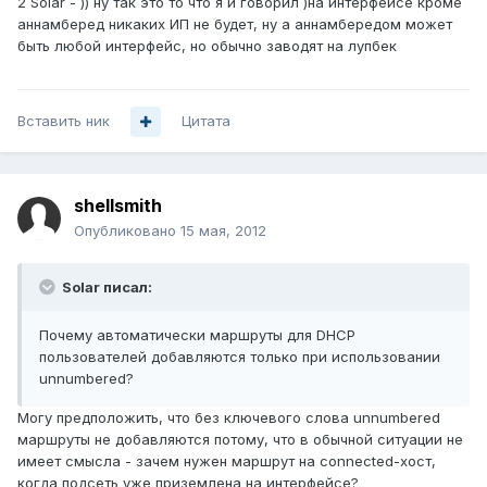
2 Solar - )) ну так это то что я и говорил )на интерфейсе кроме
аннамберед никаких ИП не будет, ну а аннамбередом может
быть любой интерфейс, но обычно заводят на лупбек
Вставить ник
Цитата
shellsmith
Опубликовано
15 мая, 2012
Solar писал:
Почему автоматически маршруты для DHCP
пользователей добавляются только при использовании
unnumbered?
Могу предположить, что без ключевого слова unnumbered
маршруты не добавляются потому, что в обычной ситуации не
имеет смысла - зачем нужен маршрут на connected-хост,
когда подсеть уже приземлена на интерфейсе?