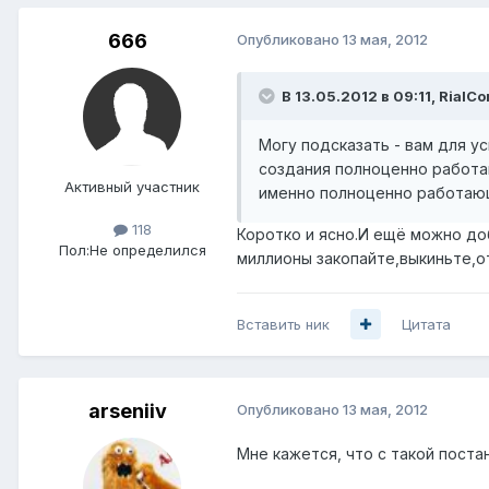
666
Опубликовано
13 мая, 2012
В 13.05.2012 в 09:11, RialC
Могу подсказать - вам для у
создания полноценно работа
Активный участник
именно полноценно работаю
118
Коротко и ясно.И ещё можно до
Пол:
Не определился
миллионы закопайте,выкиньте,от
Вставить ник
Цитата
arseniiv
Опубликовано
13 мая, 2012
Мне кажется, что с такой пост