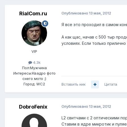
RialCom.ru
Опубликовано
13 мая, 2012
Я все это проходил в самом кон
А как щас, начав с 500 тыр пр
условиях. Если только прилично
VIP
4.3k
Пол:
Мужчина
Интересы:
Квадро фото
снего мото ;)
Город:
WC2
Вставить ник
Цитата
DobroFenix
Опубликовано
13 мая, 2012
L2 свитчами с 2 оптическими по
Ставим в ядре микротик и пуляе