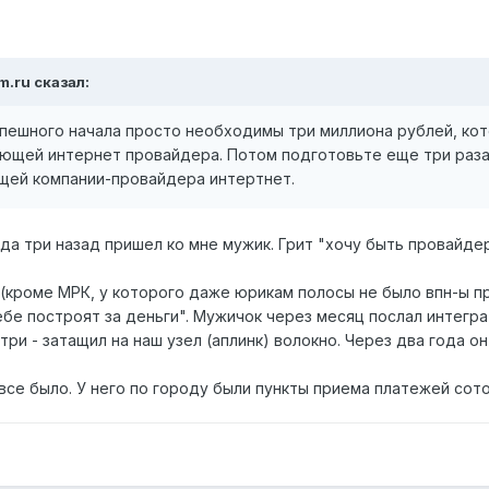
m.ru сказал:
спешного начала просто необходимы три миллиона рублей, ко
ющей интернет провайдера. Потом подготовьте еще три раза
щей компании-провайдера интертнет.
ода три назад пришел ко мне мужик. Грит "хочу быть провайде
 (кроме МРК, у которого даже юрикам полосы не было впн-ы п
ебе построят за деньги". Мужичок через месяц послал интегра
три - затащил на наш узел (аплинк) волокно. Через два года он
 все было. У него по городу были пункты приема платежей сот