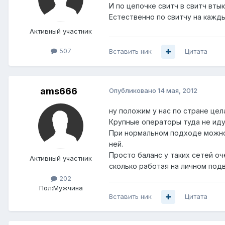
И по цепочке свитч в свитч втык
Естественно по свитчу на кажд
Активный участник
507
Вставить ник
Цитата
ams666
Опубликовано
14 мая, 2012
ну положим у нас по стране цел
Крупные операторы туда не иду
При нормальном подходе можно 
ней.
Просто баланс у таких сетей о
Активный участник
сколько работая на личном под
202
Пол:
Мужчина
Вставить ник
Цитата