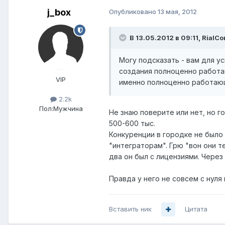
j_box
Опубликовано
13 мая, 2012
В 13.05.2012 в 09:11, RialCo
Могу подсказать - вам для у
создания полноценно работа
VIP
именно полноценно работаю
2.2k
Пол:
Мужчина
Не знаю поверите или нет, но г
500-600 тыс.
Конкуренции в городке не было
"интеграторам". Грю "вон они т
два он был с лицензиями. Через 
Правда у него не совсем с нуля
Вставить ник
Цитата