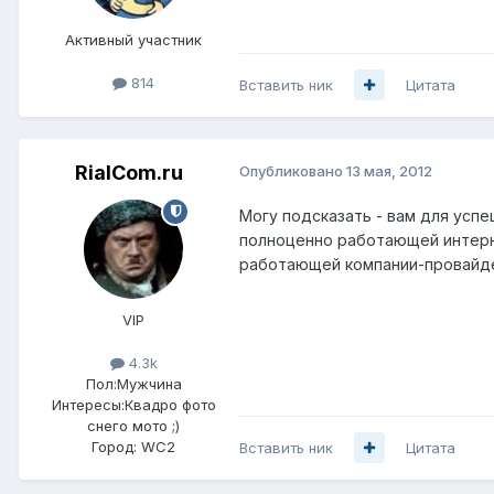
Активный участник
814
Вставить ник
Цитата
RialCom.ru
Опубликовано
13 мая, 2012
Могу подсказать - вам для усп
полноценно работающей интерн
работающей компании-провайде
VIP
4.3k
Пол:
Мужчина
Интересы:
Квадро фото
снего мото ;)
Город:
WC2
Вставить ник
Цитата