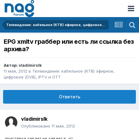
Телевидение: кабельное (КТВ) эфирное, цифровое (DVB), IPTV и OTT
EPG xmltv граббер или есть ли ссылка без
архива?
Автор:
vladimirslk
11 мая, 2012
в
Телевидение: кабельное (КТВ) эфирное,
цифровое (DVB), IPTV и OTT
Ответить
vladimirslk
Опубликовано
11 мая, 2012
приставка хавает не хавает в .gz