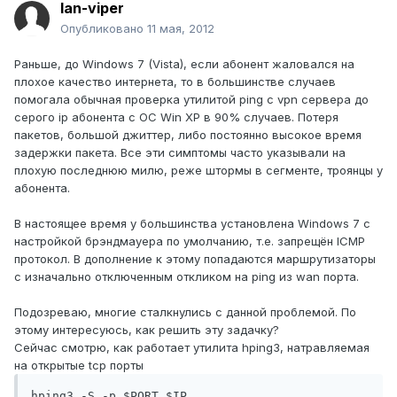
lan-viper
Опубликовано
11 мая, 2012
Раньше, до Windows 7 (Vista), если абонент жаловался на
плохое качество интернета, то в большинстве случаев
помогала обычная проверка утилитой ping с vpn сервера до
серого ip абонента с ОС Win XP в 90% случаев. Потеря
пакетов, большой джиттер, либо постоянно высокое время
задержки пакета. Все эти симптомы часто указывали на
плохую последнюю милю, реже штормы в сегменте, троянцы у
абонента.
В настоящее время у большинства установлена Windows 7 с
настройкой брэндмауера по умолчанию, т.е. запрещён ICMP
протокол. В дополнение к этому попадаются маршрутизаторы
с изначально отключенным откликом на ping из wan порта.
Подозреваю, многие сталкнулись с данной проблемой. По
этому интересуюсь, как решить эту задачку?
Сейчас смотрю, как работает утилита hping3, натравляемая
на открытые tcp порты
hping3 -S -p $PORT $IP