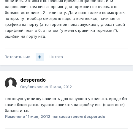
обойтись. Хотябы отключения временно фаервола, или
разрешения там пинга. арпинг для тормозит не очень. это
больше есть линк L2 - или нету. Да и пинг только посмотреть
потери. тут вообще смотреть надо в комплексе, начиная от
трафика на порту (а то торентов поназапускают, уложат свой
тарифный план в 0, а потом "у меня странички тормозят"),
ошибки на порту итд.
Вставить ник
Цитата
desperado
Опубликовано
11 мая, 2012
тестовую утилитку написать для запускеа у клиента. вроде бы
такие были даже. тудаже запихать настройку впн (если есть)
баланс и т.п.
Изменено
11 мая, 2012
пользователем desperado