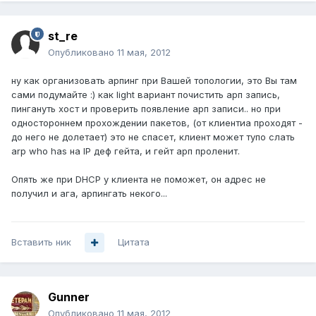
st_re
Опубликовано
11 мая, 2012
ну как организовать арпинг при Вашей топологии, это Вы там
сами подумайте :) как light вариант почистить арп запись,
пингануть хост и проверить появление арп записи.. но при
одностороннем прохождении пакетов, (от клиентиа проходят -
до него не долетает) это не спасет, клиент может тупо слать
arp who has на IP деф гейта, и гейт арп проленит.
Опять же при DHCP у клиента не поможет, он адрес не
получил и ага, арпингать некого...
Вставить ник
Цитата
Gunner
Опубликовано
11 мая, 2012