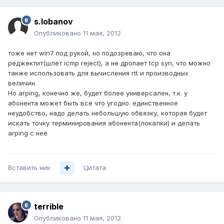
s.lobanov
Опубликовано
11 мая, 2012
тоже нет win7 под рукой, но подозреваю, что она
реджектит(шлёт icmp reject), а не дропает tcp syn, что можно
также использовать для вычисления rtt и производных
величин.
Но arping, конечно же, будет более универсален, т.к. у
абонента может быть всё что угодно. единственное
неудобство, надо делать небольшую обвязку, которая будет
искать точку терминирования абонента(локалки) и делать
arping с неё
Вставить ник
Цитата
terrible
Опубликовано
11 мая, 2012