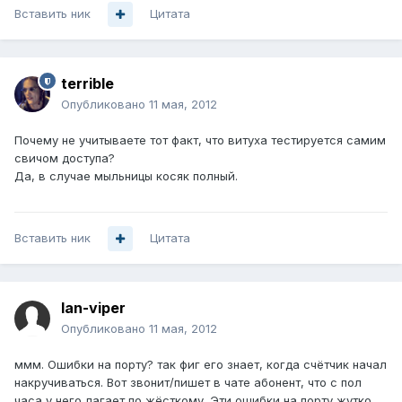
Вставить ник
Цитата
terrible
Опубликовано
11 мая, 2012
Почему не учитываете тот факт, что витуха тестируется самим
свичом доступа?
Да, в случае мыльницы косяк полный.
Вставить ник
Цитата
lan-viper
Опубликовано
11 мая, 2012
ммм. Ошибки на порту? так фиг его знает, когда счётчик начал
накручиваться. Вот звонит/пишет в чате абонент, что с пол
часа у него лагает по жёсткому. Эти ошибки на порту жутко