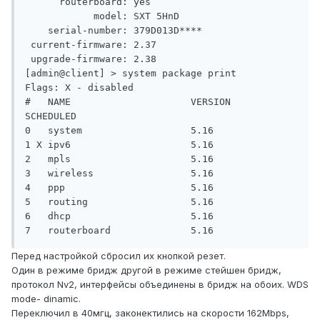
      routerboard: yes

            model: SXT 5HnD

    serial-number: 379D013D****

 current-firmware: 2.37

 upgrade-firmware: 2.38

[admin@client] > system package print

Flags: X - disabled 

#   NAME                     VERSION                     
SCHEDULED              

0   system                   5.16                                               

1 X ipv6                     5.16                                               

2   mpls                     5.16                                               

3   wireless                 5.16                                               

4   ppp                      5.16                                               

5   routing                  5.16                                               

6   dhcp                     5.16                                               

7   routerboard              5.16
Перед настройкой сбросил их кнопкой резет.
Один в режиме бридж другой в режиме стейшен бридж,
протокол Nv2, интерфейсы объединены в бридж на обоих. WDS
mode- dinamic.
Переключил в 40мгц, законектились на скорости 162Mbps,