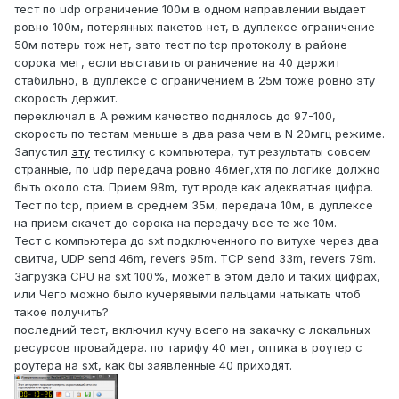
тест по udp ограничение 100м в одном направлении выдает
ровно 100м, потерянных пакетов нет, в дуплексе ограничение
50м потерь тож нет, зато тест по tcp протоколу в районе
сорока мег, если выставить ограничение на 40 держит
стабильно, в дуплексе с ограничением в 25м тоже ровно эту
скорость держит.
переключал в А режим качество поднялось до 97-100,
скорость по тестам меньше в два раза чем в N 20мгц режиме.
Запустил
эту
тестилку с компьютера, тут результаты совсем
странные, по udp передача ровно 46мег,хтя по логике должно
быть около ста. Прием 98m, тут вроде как адекватная цифра.
Тест по tcp, прием в среднем 35м, передача 10м, в дуплексе
на прием скачет до сорока на передачу все те же 10м.
Тест с компьютера до sxt подключенного по витухе через два
свитча, UDP send 46m, revers 95m. TCP send 33m, revers 79m.
Загрузка CPU на sxt 100%, может в этом дело и таких цифрах,
или Чего можно было кучерявыми пальцами натыкать чтоб
такое получить?
последний тест, включил кучу всего на закачку с локальных
ресурсов провайдера. по тарифу 40 мег, оптика в роутер с
роутера на sxt, как бы заявленные 40 приходят.