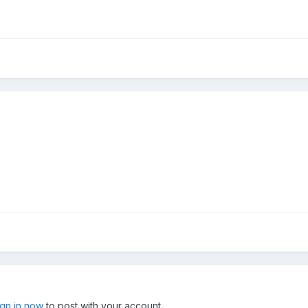
ign in now
to post with your account.