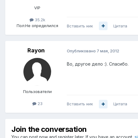
VIP
35.2k
Пол:
Не определился
Вставить ник
Цитата
Rayon
Опубликовано
7 мая, 2012
Во, другое дело :). Спасибо.
Пользователи
23
Вставить ник
Цитата
Join the conversation
You can post now and register later. If you have an account,
s