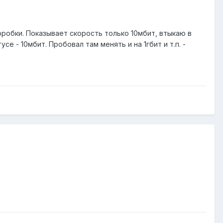
оробки. Показывает скорость только 10мбит, втыкаю в
е - 10мбит. Пробовал там менять и на 1гбит и т.п. -