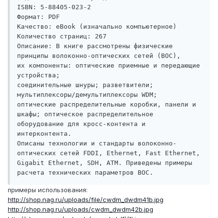
ISBN: 5-88405-023-2

Формат: PDF

Качество: eBook (изначально компьютерное)

Количество страниц: 267

Описание: В книге рассмотрены физические 
принципы волоконно-оптических сетей (ВОС),

их компоненты: оптические приемные и передающие 
устройства;

соединительные шнуры; разветвители; 
мультиплексоры/демультиплексоры WDM;

оптические распределительные коробки, панели и 
шкафы; оптическое распределительное 
оборудование для кросс-контента и 
интерконтента.

Описаны технологии и стандарты волоконно-
оптических сетей FDDI, Ethernet, Fast Ethernet,

Gigabit Ethernet, SDH, АТМ. Приведены примеры 
примеры использования:
http://shop.nag.ru/uploads/file/cwdm_dwdm41b.jpg
http://shop.nag.ru/uploads/cwdm_dwdm42b.jpg