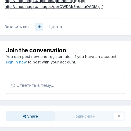
http://shop.nag.ru/uploads/ppoadmb(1
)(1).jpg
http://shop.nag.ru/images/pp/CWDM/ShemaOADM.gif
Вставить ник
Цитата
Join the conversation
You can post now and register later. If you have an account,
sign in now
to post with your account.
Ответить в тему...
Share
Подписчики
0