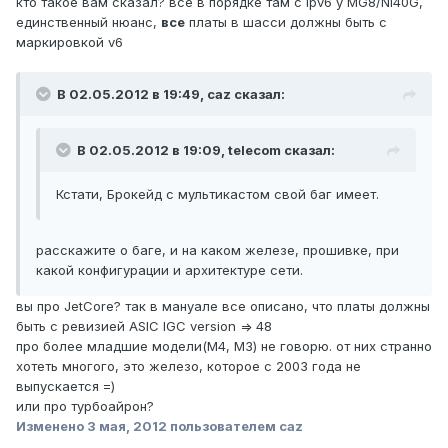
кто такое вам сказал? все в порядке там с ipv6 у MG8/NI40G,
единственный нюанс,
все
платы в шасси должны быть с
маркировкой v6
В 02.05.2012 в 19:49, caz сказал:
В 02.05.2012 в 19:09, telecom сказал:
Кстати, Брокейд с мультикастом свой баг имеет.
расскажите о баге, и на каком железе, прошивке, при
какой конфигурации и архитектуре сети.
вы про JetCore? так в мануале все описано, что платы должны
быть c ревизией ASIC IGC version => 48
про более младшие модели(M4, M3) не говорю. от них странно
хотеть многого, это железо, которое с 2003 года не
выпускается =)
или про турбоайрон?
Изменено
3 мая, 2012
пользователем caz