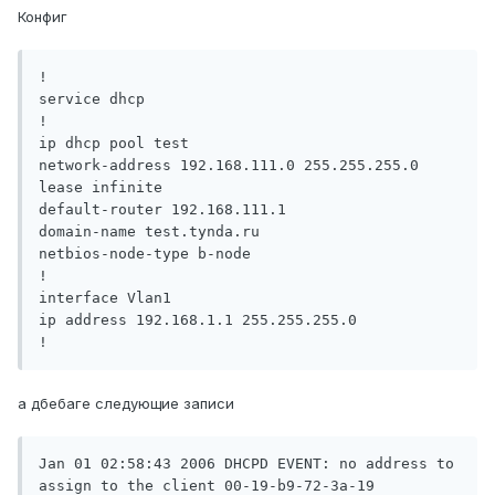
Конфиг
!

service dhcp

!

ip dhcp pool test

network-address 192.168.111.0 255.255.255.0

lease infinite

default-router 192.168.111.1

domain-name test.tynda.ru

netbios-node-type b-node

!

interface Vlan1

ip address 192.168.1.1 255.255.255.0

а дбебаге следующие записи
Jan 01 02:58:43 2006 DHCPD EVENT: no address to 