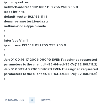
ip dhcp pool test
network-address 192.168.111.0 255.255.255.0
lease infinite
default-router 192.168.111.1
domain-name test.tynda.ru
netbios-node-type b-node
!
!
interface Vlan1
ip address 192.168.111.1 255.255.255.0
!
!
Jan 01 00:16:17 2006 DHCPD EVENT: assigned requested
parameters to the client d4-85-64-ed-35-7c(192.168.111.2)
Jan 01 00:17:40 2006 DHCPD EVENT: assigned requested
parameters to the client d4-85-64-ed-35-7c(192.168.111.2)
!
Вставить ник
Цитата