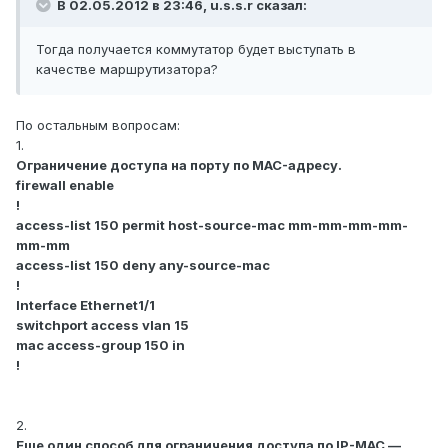
В 02.05.2012 в 23:46, u.s.s.r сказал:
Тогда получается коммутатор будет выступать в
качестве маршрутизатора?
По остальным вопросам:
1.
Ограничение доступа на порту по MAC-адресу.
firewall enable
!
access-list 150 permit host-source-mac mm-mm-mm-mm-
mm-mm
access-list 150 deny any-source-mac
!
Interface Ethernet1/1
switchport access vlan 15
mac access-group 150 in
!
2.
Еще один способ для ограничения доступа по IP-MAC —