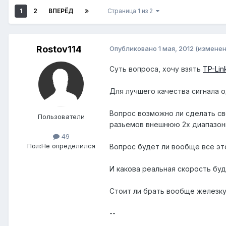
1
2
ВПЕРЁД
Страница 1 из 2
Rostov114
Опубликовано
1 мая, 2012
(изменен
Суть вопроса, хочу взять
TP-Li
Для лучшего качества сигнала о
Вопрос возможно ли сделать св
Пользователи
разьемов внешнюю 2х диапазон
49
Пол:
Не определился
Вопрос будет ли вообще все это
И какова реальная скорость бу
Стоит ли брать вообще железку
--