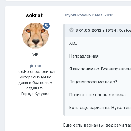
sokrat
Опубликовано
2 мая, 2012
В 01.05.2012 в 19:34, Rosto
Хм...
VIP
Направленная.
1.9k
Я как понимаю. Всенаправлен
Пол:
Не определился
Интересы:
Лучше
Лицензирование надо?
деньги брать. чем
отдавать.
Город:
Кукуева
Почитал, не очень железка...
Есть еще варианты. Нужен лин
Еще есть варианты, ведрами тас