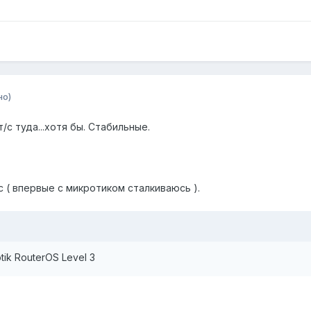
но)
с туда...хотя бы. Стабильные.
 ( впервые с микротиком сталкиваюсь ).
ik RouterOS Level 3