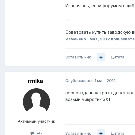
Извеняюсь, если форумом ощибся
--
Советовать купить заводскую в
Изменено
1 мая, 2012
пользовате
Вставить ник
Цитата
rmika
Опубликовано
1 мая, 2012
неоправданная трата денег пол
возьми микротик SXT
Активный участник
647
Вставить ник
Цитата