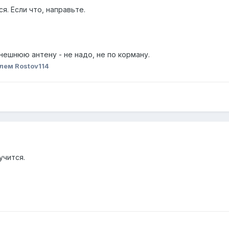
. Если что, направьте.
нешнюю антену - не надо, не по корману.
лем Rostov114
учится.