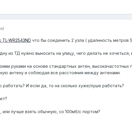
о)
nk TL-WR2543ND
что бы соеденить 2 узла ( удалнность метров 5
дну из ТД нужно выносить на улицу, чего делать не хочеться,
оими руками на основе стандартных антен, высокачастотных п
ную антену и соблюдая все расстояния между антенами.
 работать? И если да, то на сколько хуже/луше работать?
дет?
, или лучше взять обычную, со 100мб/с портом?