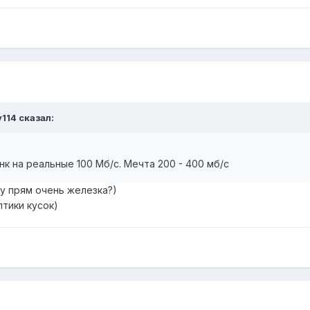
v114 сказал:
к на реальные 100 Мб/с. Мечта 200 - 400 мб/с
у прям очень железка?)
тики кусок)