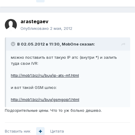
arastegaev
Опубликовано
2 мая, 2012
В 02.05.2012 в 11:30, MobOne сказал:
можно поставить вот такую IP атс (внутри *) и залить
туда свои IVR:
http://mob1.biz/ru/buy/ip-ats-m1.html
и вот такой GSM шлюз:
http://mob1.biz/ru/buy/gsmgoip1.html
Подозрительные цены. Что то уж больно дешево.
Вставить ник
Цитата