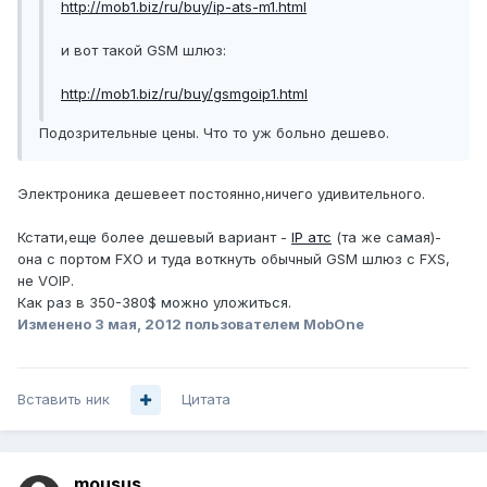
http://mob1.biz/ru/buy/ip-ats-m1.html
и вот такой GSM шлюз:
http://mob1.biz/ru/buy/gsmgoip1.html
Подозрительные цены. Что то уж больно дешево.
Электроника дешевеет постоянно,ничего удивительного.
Кстати,еще более дешевый вариант -
IP атс
(та же самая)-
она с портом FXO и туда воткнуть обычный GSM шлюз с FXS,
не VOIP.
Как раз в 350-380$ можно уложиться.
Изменено
3 мая, 2012
пользователем MobOne
Вставить ник
Цитата
mousus