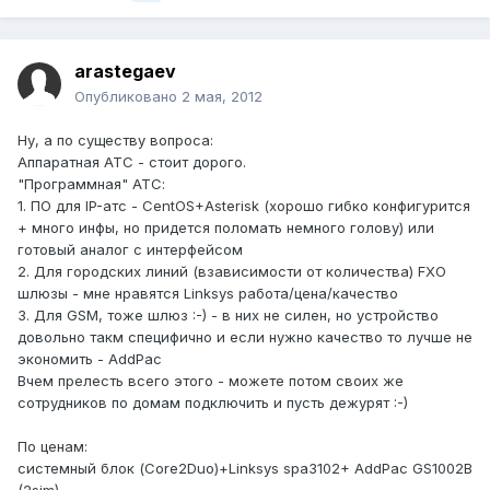
arastegaev
Опубликовано
2 мая, 2012
Ну, а по существу вопроса:
Аппаратная АТС - стоит дорого.
"Программная" АТС:
1. ПО для IP-атс - CentOS+Asterisk (хорошо гибко конфигурится
+ много инфы, но придется поломать немного голову) или
готовый аналог с интерфейсом
2. Для городских линий (взависимости от количества) FXO
шлюзы - мне нравятся Linksys работа/цена/качество
3. Для GSM, тоже шлюз :-) - в них не силен, но устройство
довольно такм специфично и если нужно качество то лучше не
экономить - AddPac
Вчем прелесть всего этого - можете потом своих же
сотрудников по домам подключить и пусть дежурят :-)
По ценам:
системный блок (Core2Duo)+Linksys spa3102+ AddPac GS1002B