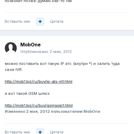
позвонит позже-думаю как-то так
Вставить ник
Цитата
MobOne
Опубликовано
2 мая, 2012
можно поставить вот такую IP атс (внутри *) и залить туда
свои IVR:
http://mob1.biz/ru/buy/ip-ats-m1.html
и вот такой GSM шлюз:
http://mob1.biz/ru/buy/gsmgoip1.html
Изменено
2 мая, 2012
пользователем MobOne
Вставить ник
Цитата