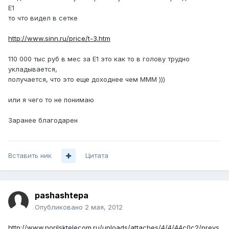
E1
то что видел в сетке
http://www.sinn.ru/price/t-3.htm
110 000 тыс руб в мес за E1 это как то в голову трудно
укладывается,
получается, что это еще доходнее чем МММ )))
или я чего то не понимаю
Заранее благодарен
Вставить ник
Цитата
pashashtepa
Опубликовано
2 мая, 2012
http://www.norilsktelecom.ru/uploads/attaches/4/4/44c0c2/preys