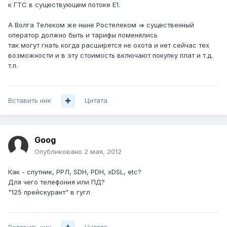
к ГТС в существующем потоке Е1.
А Волга Телеком же ныне Ростелеком => существенный
оператор должно быть и тарифы поменялись
так могут гнать когда расширятся не охота и нет сейчас тех
возможности и в эту стоимость включают покупку плат и т.д.
т.п.
Вставить ник
Цитата
Goog
Опубликовано
2 мая, 2012
Как - спутник, РРЛ, SDH, PDH, xDSL, etc?
Для чего телефония или ПД?
"125 прейскурант" в гугл