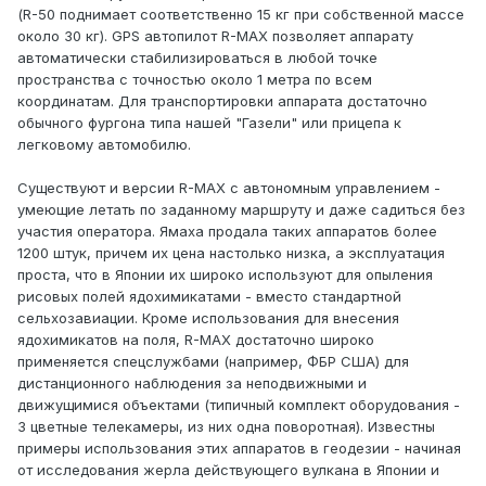
(R-50 поднимает соответственно 15 кг при собственной массе
около 30 кг). GPS автопилот R-MAX позволяет аппарату
автоматически стабилизироваться в любой точке
пространства с точностью около 1 метра по всем
координатам. Для транспортировки аппарата достаточно
обычного фургона типа нашей "Газели" или прицепа к
легковому автомобилю.
Существуют и версии R-MAX с автономным управлением -
умеющие летать по заданному маршруту и даже садиться без
участия оператора. Ямаха продала таких аппаратов более
1200 штук, причем их цена настолько низка, а эксплуатация
проста, что в Японии их широко используют для опыления
рисовых полей ядохимикатами - вместо стандартной
сельхозавиации. Кроме использования для внесения
ядохимикатов на поля, R-MAX достаточно широко
применяется спецслужбами (например, ФБР США) для
дистанционного наблюдения за неподвижными и
движущимися объектами (типичный комплект оборудования -
3 цветные телекамеры, из них одна поворотная). Известны
примеры использования этих аппаратов в геодезии - начиная
от исследования жерла действующего вулкана в Японии и