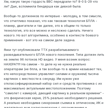
Хм, какую такую гордость ВВС передрали-то? 8-0 Б-29 что
ли? Дык, вспомнила бендерша как девкой была.
Вообще-то долженков по интервью - молодец, в том смысле,
что отчетливо показал, что как таковая технология БПЛА -
планер, двигатели и так далее, это в общем-то только
технология, это все можно и несложно сделать. Ничего
нового. Но вот алгоритмика, особенно в контексте боевого
применения - вот это на самом деле задача.
Янки тут опубликовали ТТХ разрабатываемого
разведывательного БПЛА нового поколения. Типа должен лить
на землю 96 потоков HD видео. У меня возник вопрос:
НАХЕРА?!!!! На самом - то деле ну не нужна реально
операторам (не бпла, а так вообще-то в армии называют тех,
кто непосредственно управляет силами и оружием) тысяча
картинок с местности в секунду. Им нужен уже
отклассифицированный набор сил и средств противника с их
максимально актуальным местоположением. Поэтому
"самолет с камерой, дающий картинку в реальном времени" -
это феерическая херня, 25% реально необходимого решения.
А реально необходима синхронная съемка в оптическом, ИК и
желательно еще радиодиапазоне с опознаванием и