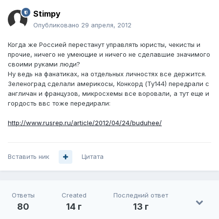
Stimpy
Опубликовано
29 апреля, 2012
Когда же Россией перестанут управлять юристы, чекисты и
прочие, ничего не умеющие и ничего не сделавшие значимого
своими руками люди?
Ну ведь на фанатиках, на отдельных личностях все держится.
Зеленоград сделали америкосы, Конкорд (Ту144) передрали с
англичан и французов, микросхемы все воровали, а тут еще и
гордость ввс тоже передирали:
http://www.rusrep.ru/article/2012/04/24/buduhee/
Вставить ник
Цитата
Ответы
Created
Последний ответ
80
14 г
13 г