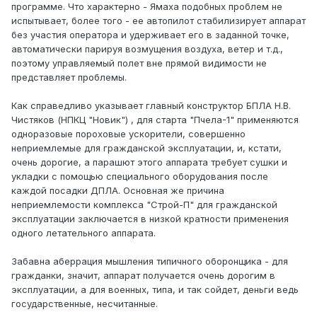
программе. Что характерно - Ямаха подобных проблем не
испытывает, более того - ее автопилот стабилизирует аппарат
без участия оператора и удерживает его в заданной точке,
автоматически парируя возмущения воздуха, ветер и т.д.,
поэтому управляемый полет вне прямой видимости не
представляет проблемы.
Как справедливо указывает главный конструктор БПЛА Н.В.
Чистяков (НПКЦ "Новик") , для старта "Пчела-1" применяются
одноразовые пороховые ускорители, совершенно
неприемлемые для гражданской эксплуатации, и, кстати,
очень дорогие, а парашют этого аппарата требует сушки и
укладки с помощью специального оборудования после
каждой посадки ДПЛА. Основная же причина
неприемлемости комплекса "Строй-П" для гражданской
эксплуатации заключается в низкой кратности применения
одного летательного аппарата.
Забавна аберрация мышления типичного оборонщика - для
гражданки, значит, аппарат получается очень дорогим в
эксплуатации, а для военных, типа, и так сойдет, деньги ведь
государственные, несчитанные.