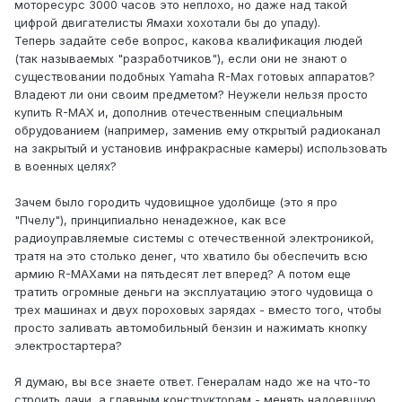
моторесурс 3000 часов это неплохо, но даже над такой
цифрой двигателисты Ямахи хохотали бы до упаду).
Теперь задайте себе вопрос, какова квалификация людей
(так называемых "разработчиков"), если они не знают о
существовании подобных Yamaha R-Max готовых аппаратов?
Владеют ли они своим предметом? Неужели нельзя просто
купить R-MAX и, дополнив отечественным специальным
обрудованием (например, заменив ему открытый радиоканал
на закрытый и установив инфракрасные камеры) использовать
в военных целях?
Зачем было городить чудовищное удолбище (это я про
"Пчелу"), принципиально ненадежное, как все
радиоуправляемые системы с отечественной электроникой,
тратя на это столько денег, что хватило бы обеспечить всю
армию R-MAXами на пятьдесят лет вперед? А потом еще
тратить огромные деньги на эксплуатацию этого чудовища о
трех машинах и двух пороховых зарядах - вместо того, чтобы
просто заливать автомобильный бензин и нажимать кнопку
электростартера?
Я думаю, вы все знаете ответ. Генералам надо же на что-то
строить дачи, а главным конструкторам - менять надоевшую