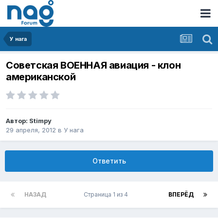
У нага
Советская ВОЕННАЯ авиация - клон
американской
Автор:
Stimpy
29 апреля, 2012
в
У нага
Ответить
НАЗАД
Страница 1 из 4
ВПЕРЁД