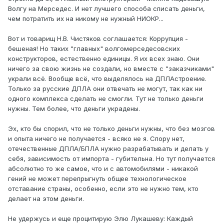
Волгу на Мерседес. И нет лучшего способа списать деньги,
чем потратить их на никому не нужный НИОКР...
Вот и товарищ Н.В. Чистяков соглашается: Коррупция -
бешеная! Но таких "главных" волгомерседесовских
конструкторов, естественно единицы. Я их всех знаю. Они
ничего за свою жизнь не создали, но вместе с "заказчиками"
украли всё. Вообще всё, что выделялось на ДПЛАстроение.
Только за русские ДПЛА они отвечать не могут, так как ни
одного комплекса сделать не смогли. Тут не только деньги
нужны. Тем более, что деньги украдены.
Эх, кто бы спорил, что не только деньги нужны, что без мозгов
и опыта ничего не получается - всяко не я. Спору нет,
отечественные ДПЛА/БПЛА нужно разрабатывать и делать у
себя, зависимость от импорта - губительна. Но тут получается
абсолютно то же самое, что и с автомобилями - никакой
гений не может перепрыгнуть общее технологическое
отставание страны, особенно, если это не нужно тем, кто
делает на этом деньги.
Не удержусь и еще процитирую Элю Лукашеву: Каждый