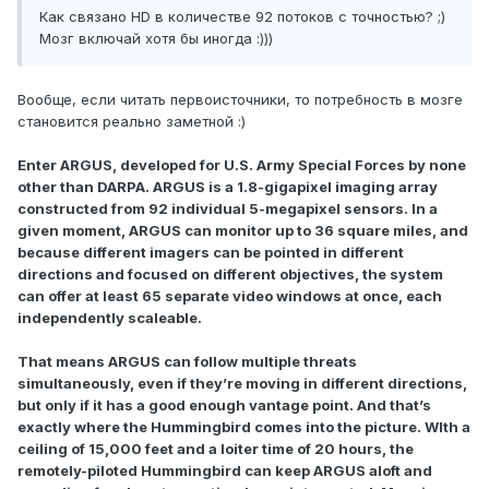
Как связано HD в количестве 92 потоков c точностью? ;)
Мозг включай хотя бы иногда :)))
Вообще, если читать первоисточники, то потребность в мозге
становится реально заметной :)
Enter ARGUS, developed for U.S. Army Special Forces by none
other than DARPA. ARGUS is a 1.8-gigapixel imaging array
constructed from 92 individual 5-megapixel sensors. In a
given moment, ARGUS can monitor up to 36 square miles, and
because different imagers can be pointed in different
directions and focused on different objectives, the system
can offer at least 65 separate video windows at once, each
independently scaleable.
That means ARGUS can follow multiple threats
simultaneously, even if they’re moving in different directions,
but only if it has a good enough vantage point. And that’s
exactly where the Hummingbird comes into the picture. WIth a
ceiling of 15,000 feet and a loiter time of 20 hours, the
remotely-piloted Hummingbird can keep ARGUS aloft and