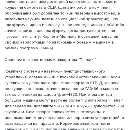
кончая составлением рельефной карты местности в месте
крушения самолета в США (для этих работ в комплект
оборудования был добавлен точный лазерный высотомер, а
автопилот научили летать по специальной траектории). Эту
платформу широко используют при исследованиях НАСА (ибо
зачем строить свою платформу, когда доступна отличная
готовая) и институт Карнеги-Меллона (последний известен
своими наработками по автономным боевым машинам в
рамках программ DARPA).
Сравним с отечественным аппаратом "Пчела-1":
Комплект системы - наземный пункт дистанционного
управления, совмещённый с пусковой установкой на шасси
гусеничного десантного бронетранспортёра БТР-Д, машина
эвакуационно-технологическая на шасси ГАЗ-66 и машина
технологическая на шасси Урал-4320. При этом эти три
большие машины могут везти не более 1-2 аппаратов Пчела-1,
для перевозки дополнительных МБПЛА нужны дополнительные
грузовики. Сам аппарат запускается с катапульты, с
использованием двух одноразовых пороховых ускорителей, а
возвращается на парашюте. Нормированная кратность
запусков - 5. То есть после пяти запусков аппарат приходит в