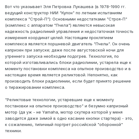
Вот что указывает Эля Петровна Лукашева (в 1978-1990 гг.
ведущий конструктор НИИ "Кулон" по летным испытаниям
комплекса "Строй-П"): Основными недостатками "Строя-П"
(комплекс с аппаратом "Пчела") являются невысокая
надежность радиолиний управления и недостаточная точность
измерения координат целей. Настоящим проклятием
комплекса является поршневой двигатель "Пчелы". Он очень
капризен при запуске; даже после августовской ночи для
утреннего запуска необходим подогрев. Технология, по
которой изготавливались блоки радиолинии, устарела еще к
моменту постановки комплекса на опытное производство и в
настоящее время является реликтовой. Непонятно, как
производить блоки радиолинии, если будет принято решение
о тиражировании комплекса.
"Реликтовые технологии, устаревшие еще к моменту
постановки на опытное производство" и безумно капризный
мотор (да уж - не Yamaha, мотор скутера которой у меня
заводится даже зимой в одно касание кнопки стартера) - это,
к сожалению, типичный портрет российской "оборонной"
техники.