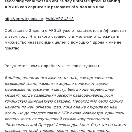
recording for almost an entire day uninterrupted. Meaning
ARGUS can capture six petabytes of video at a time.
http://en.wikipedia.org/wiki/ARGUS-IS
Собственно 3 дрона с ARGUS уже отправляются в Афганистан
в этом году. Что такого странного в желании отслеживать
множество независимых целей с помощью 1 дрона - мне не
понятно.
Разумеется, нам их проблемы нет так актуальны...
Вообще, очень много зависит от того, как организовано
взаимодействие, насколько хорошо понимают задачи
решаемые по времени и месту. Был в ходе первых дней
момент, когда разведчики засекли разворачивающуюся
грузинскую минометную батарею. Необходимо было срочно
нанести по ней огневой удар, пока она не открыла по нам
огонь. Но до средств связи с ЦБУ около километра, пришлось
воспользоваться спутниковой связью корреспондента
"Комсомольской Правды" Александра Коца. Я тут же по памяти
называю сотовый телефон секретаря военного совета: