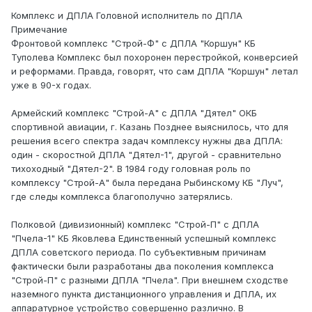
Комплекс и ДПЛА Головной исполнитель по ДПЛА
Примечание
Фронтовой комплекс "Строй-Ф" с ДПЛА "Коршун" КБ
Туполева Комплекс был похоронен перестройкой, конверсией
и реформами. Правда, говорят, что сам ДПЛА "Коршун" летал
уже в 90-х годах.
Армейский комплекс "Строй-А" с ДПЛА "Дятел" ОКБ
спортивной авиации, г. Казань Позднее выяснилось, что для
решения всего спектра задач комплексу нужны два ДПЛА:
один - скоростной ДПЛА "Дятел-1", другой - сравнительно
тихоходный "Дятел-2". В 1984 году головная роль по
комплексу "Строй-А" была передана Рыбинскому КБ "Луч",
где следы комплекса благополучно затерялись.
Полковой (дивизионный) комплекс "Строй-П" с ДПЛА
"Пчела-1" КБ Яковлева Единственный успешный комплекс
ДПЛА советского периода. По субъективным причинам
фактически были разработаны два поколения комплекса
"Строй-П" с разными ДПЛА "Пчела". При внешнем сходстве
наземного пункта дистанционного управления и ДПЛА, их
аппаратурное устройство совершенно различно. В