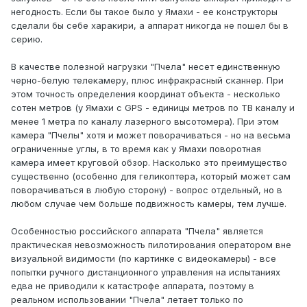
негодность. Если бы такое было у Ямахи - ее конструкторы
сделали бы себе харакири, а аппарат никогда не пошел бы в
серию.
В качестве полезной нагрузки "Пчела" несет единственную
черно-белую телекамеру, плюс инфракрасный сканнер. При
этом точность определения координат объекта - несколько
сотен метров (у Ямахи с GPS - единицы метров по ТВ каналу и
менее 1 метра по каналу лазерного высотомера). При этом
камера "Пчелы" хотя и может поворачиваться - но на весьма
ограниченные углы, в то время как у Ямахи поворотная
камера имеет круговой обзор. Насколько это преимущество
существенно (особенно для геликоптера, который может сам
поворачиваться в любую сторону) - вопрос отдельный, но в
любом случае чем больше подвижность камеры, тем лучше.
Особенностью российского аппарата "Пчела" является
практическая невозможность пилотирования оператором вне
визуальной видимости (по картинке с видеокамеры) - все
попытки ручного дистанционного управления на испытаниях
едва не приводили к катастрофе аппарата, поэтому в
реальном использовании "Пчела" летает только по