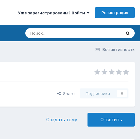
Регистрация
Уже зарегистрированы? Войти
Вся активность
Share
Подписчики
0
Создать тему
Ответить