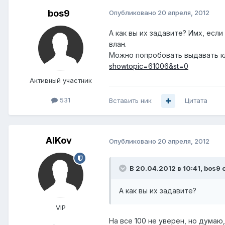
bos9
Опубликовано
20 апреля, 2012
А как вы их задавите? Имх, есл
влан.
Можно попробовать выдавать кл
showtopic=61006&st=0
Активный участник
531
Вставить ник
Цитата
AlKov
Опубликовано
20 апреля, 2012
В 20.04.2012 в 10:41, bos9 
А как вы их задавите?
VIP
На все 100 не уверен, но думаю, 