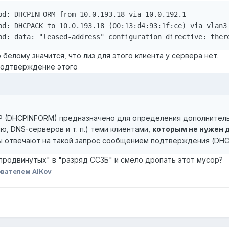
pd: DHCPINFORM from 10.0.193.18 via 10.0.192.1

pd: DHCPACK to 10.0.193.18 (00:13:d4:93:1f:ce) via vlan3

pd: data: "leased-address" configuration directive: ther
 белому значится, что лиз для этого клиента у сервера нет.
 подтверждение этого
 (DHCPINFORM) предназначено для определения дополнительн
, DNS-серверов и т. п.) теми клиентами,
которым не нужен д
ы отвечают на такой запрос сообщением подтверждения (DHC
продвинутых" в "разряд ССЗБ" и смело дропать этот мусор?
вателем AlKov