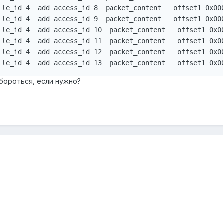
ile_id 4  add access_id 8  packet_content   offset1 0x000
ile_id 4  add access_id 9  packet_content   offset1 0x000
ile_id 4  add access_id 10  packet_content   offset1 0x00
ile_id 4  add access_id 11  packet_content   offset1 0x00
ile_id 4  add access_id 12  packet_content   offset1 0x00
ile_id 4  add access_id 13  packet_content   offset1 0x0
 бороться, если нужно?