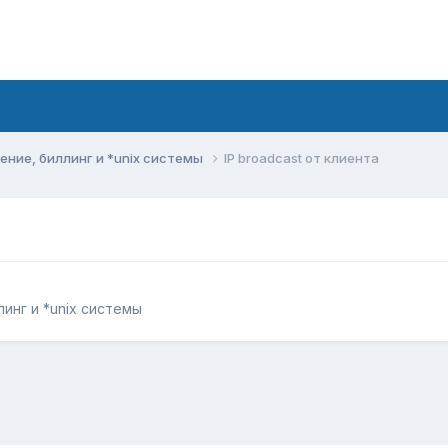
ние, биллинг и *unix системы
IP broadcast от клиента
инг и *unix системы