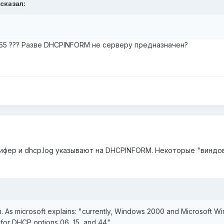
 сказал:
255 ??? Разве DHCPINFORM не серверу предназначен?
ифер и dhcp.log указывают на DHCPINFORM. Некоторые "виндов
m. As microsoft explains: "currently, Windows 2000 and Microsoft 
 for DHCP options 06, 15, and 44"