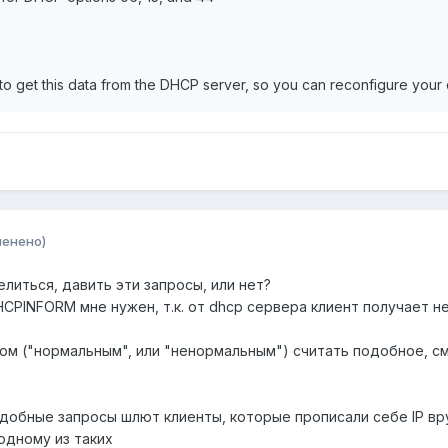
 to get this data from the DHCP server, so you can reconfigure your 
менено)
литься, давить эти запросы, или нет?
CPINFORM мне нужен, т.к. от dhcp сервера клиент получает н
сом ("нормальным", или "ненормальным") считать подобное, с
подобные запросы шлют клиенты, которые прописали себе IP вру
одному из таких