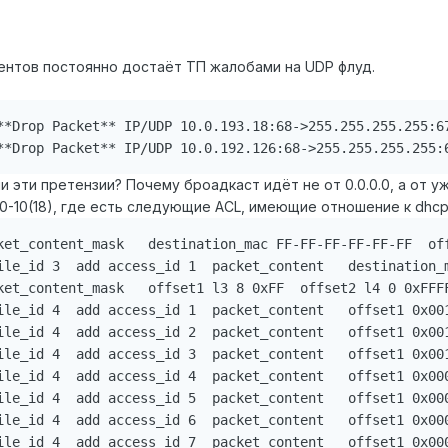
ентов постоянно достаёт ТП жалобами на UDP флуд.
**Drop Packet** IP/UDP 10.0.193.18:68->255.255.255.255:67
**Drop Packet** IP/UDP 10.0.192.126:68->255.255.255.255:
и эти претензии? Почему броадкаст идёт не от 0.0.0.0, а от уж
-10(18), где есть следующие ACL, имеющие отношение к dhcp
ket_content_mask   destination_mac FF-FF-FF-FF-FF-FF  off
ile_id 3  add access_id 1  packet_content   destination_m
ket_content_mask   offset1 l3 8 0xFF  offset2 l4 0 0xFFFF
ile_id 4  add access_id 1  packet_content   offset1 0x001
ile_id 4  add access_id 2  packet_content   offset1 0x001
ile_id 4  add access_id 3  packet_content   offset1 0x001
ile_id 4  add access_id 4  packet_content   offset1 0x000
ile_id 4  add access_id 5  packet_content   offset1 0x000
ile_id 4  add access_id 6  packet_content   offset1 0x000
ile_id 4  add access_id 7  packet_content   offset1 0x000