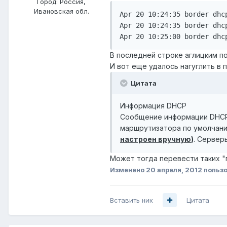
Город:
Россия,
Ивановская обл.
Apr 20 10:24:35 border dhc
Apr 20 10:24:35 border dhc
Apr 20 10:25:00 border dhc
В последней строке аглицким по
И вот еще удалось нагуглить в
Цитата
Информация DHCP
Сообщение информации DHCP
маршрутизатора по умолчанию
настроен вручную
)
. Сервер
Может тогда перевести таких "
Изменено
20 апреля, 2012
пользо
Вставить ник
Цитата