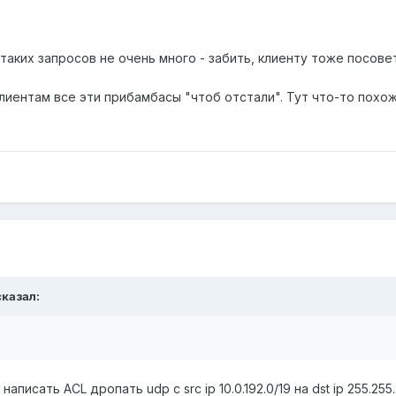
и таких запросов не очень много - забить, клиенту тоже посове
иентам все эти прибамбасы "чтоб отстали". Тут что-то похо
сказал:
написать ACL дропать udp с src ip 10.0.192.0/19 на dst ip 255.2