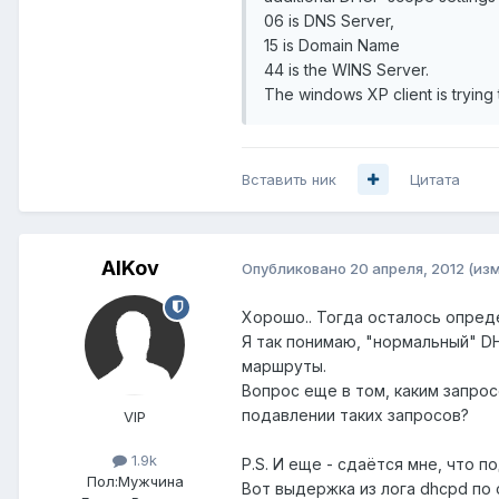
06 is DNS Server,
15 is Domain Name
44 is the WINS Server.
The windows XP client is trying
Вставить ник
Цитата
AlKov
Опубликовано
20 апреля, 2012
(из
Хорошо.. Тогда осталось опреде
Я так понимаю, "нормальный" DH
маршруты.
Вопрос еще в том, каким запро
подавлении таких запросов?
VIP
1.9k
P.S. И еще - сдаётся мне, что 
Пол:
Мужчина
Вот выдержка из лога dhcpd по 