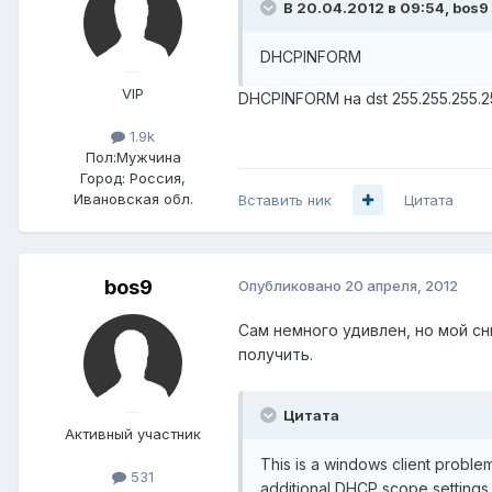
В 20.04.2012 в 09:54, bos9
DHCPINFORM
VIP
DHCPINFORM на dst 255.255.255.
1.9k
Пол:
Мужчина
Город:
Россия,
Ивановская обл.
Вставить ник
Цитата
bos9
Опубликовано
20 апреля, 2012
Сам немного удивлен, но мой сн
получить.
Цитата
Активный участник
This is a windows client proble
531
additional DHCP scope settings