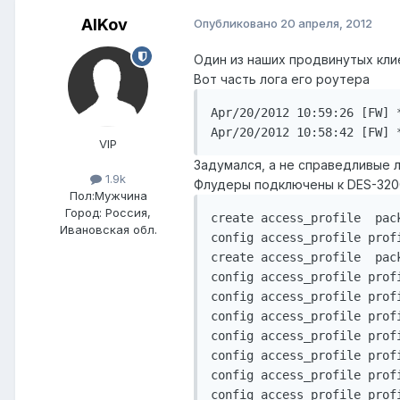
AlKov
Опубликовано
20 апреля, 2012
Один из наших продвинутых кли
Вот часть лога его роутера
Apr/20/2012 10:59:26 [FW] 
Apr/20/2012 10:58:42 [FW] 
VIP
Задумался, а не справедливые л
1.9k
Флудеры подключены к DES-3200
Пол:
Мужчина
Город:
Россия,
create access_profile  pac
Ивановская обл.
config access_profile prof
create access_profile  pac
config access_profile prof
config access_profile prof
config access_profile prof
config access_profile prof
config access_profile prof
config access_profile prof
config access_profile prof