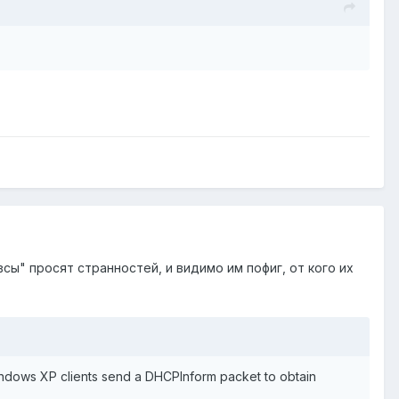
сы" просят странностей, и видимо им пофиг, от кого их
Windows XP clients send a DHCPInform packet to obtain