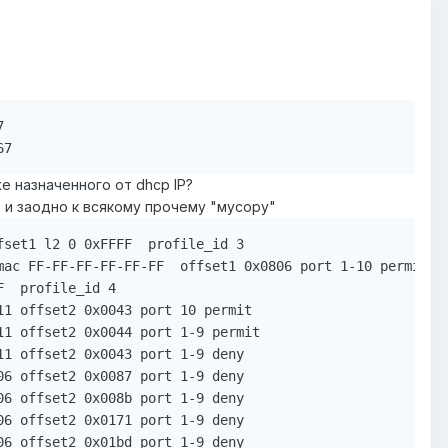


67
е назначенного от dhcp IP?
 и заодно к всякому прочему "мусору"
set1 l2 0 0xFFFF  profile_id 3

ac FF-FF-FF-FF-FF-FF  offset1 0x0806 port 1-10 permit

  profile_id 4

1 offset2 0x0043 port 10 permit

1 offset2 0x0044 port 1-9 permit

1 offset2 0x0043 port 1-9 deny

6 offset2 0x0087 port 1-9 deny

6 offset2 0x008b port 1-9 deny

6 offset2 0x0171 port 1-9 deny

6 offset2 0x01bd port 1-9 deny
