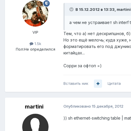
В 15.12.2012 в 13:33, martin
а чем не устраивает sh interf 
VIP
Тем, что а) нет дескрипшнов, б
Но это ещё мелочь; куда хуже, 
1.5k
форматировать его под джунико
Пол:
Не определился
китайцах...
Сорри за офтоп =)
Вставить ник
Цитата
martini
Опубликовано
15 декабря, 2012
)) sh ethernet-switching table | mat