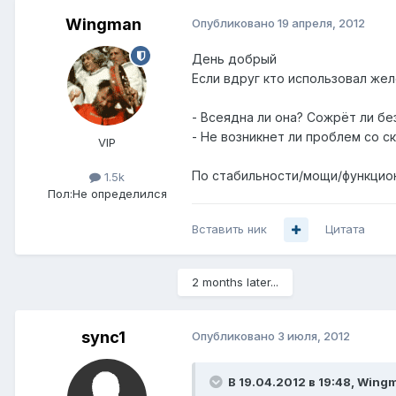
Wingman
Опубликовано
19 апреля, 2012
День добрый
Если вдруг кто использовал же
- Всеядна ли она? Сожрёт ли бе
- Не возникнет ли проблем со 
VIP
По стабильности/мощи/функцион
1.5k
Пол:
Не определился
Вставить ник
Цитата
2 months later...
sync1
Опубликовано
3 июля, 2012
В 19.04.2012 в 19:48, Wing