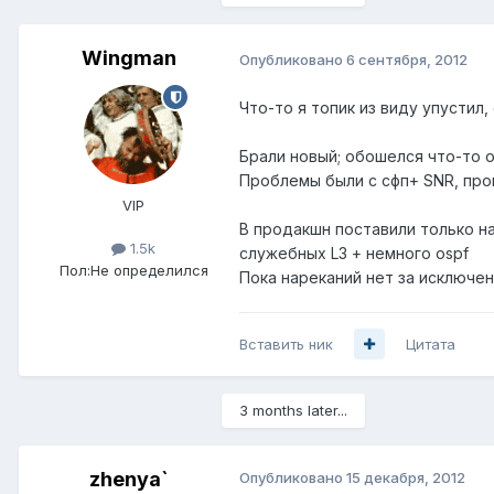
Wingman
Опубликовано
6 сентября, 2012
Что-то я топик из виду упустил
Брали новый; обошелся что-то о
Проблемы были с сфп+ SNR, про
VIP
В продакшн поставили только на
1.5k
служебных L3 + немного ospf
Пол:
Не определился
Пока нареканий нет за исключение
Вставить ник
Цитата
3 months later...
zhenya`
Опубликовано
15 декабря, 2012