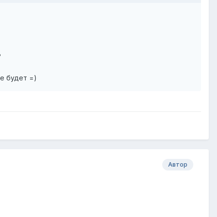
?
е будет =)
Автор