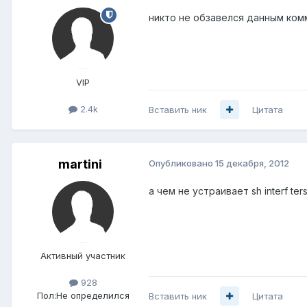
никто не обзавелся данным ко
VIP
2.4k
Вставить ник
Цитата
martini
Опубликовано
15 декабря, 2012
а чем не устраивает sh interf ter
Активный участник
928
Пол:
Не определился
Вставить ник
Цитата