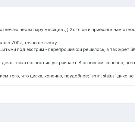
, отвечаю через пару месяцев :)) Хотя он и приехал к нам отн
коло 700к, точно не скажу
шитыми под экстрим - перепрошивкой решилось; а так жрёт S
 днях - пока полностью устраивает. В основном, конечно, поч
м того, что циска, конечно, поудобнее; `sh int status` дико не