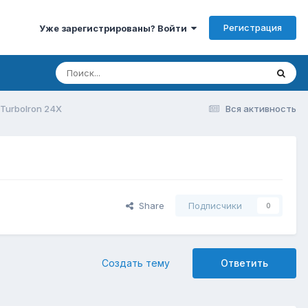
Регистрация
Уже зарегистрированы? Войти
TurboIron 24X
Вся активность
Share
Подписчики
0
Создать тему
Ответить