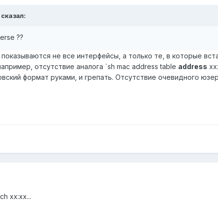
i сказал:
terse ??
) показываются не все интерфейсы, а только те, в которые вст
например, отсутствие аналога `sh mac address table
address
xx
вский формат руками, и грепать. Отсутствие очевидного юзе
ch xx:xx...