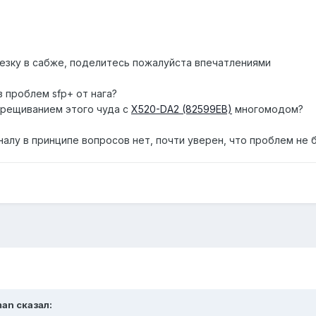
лезку в сабже, поделитесь пожалуйста впечатлениями
з проблем sfp+ от нага?
скрещиванием этого чуда с
X520-DA2 (82599EB)
многомодом?
алу в принципе вопросов нет, почти уверен, что проблем не 
man сказал: