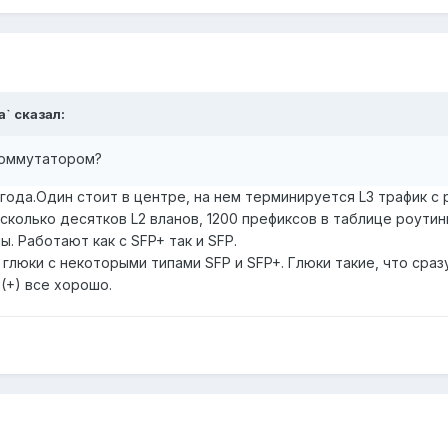
a` сказал:
коммутатором?
года.Один стоит в центре, на нем терминируется L3 трафик с р
есколько десятков L2 вланов, 1200 префиксов в таблице роутин
. Работают как с SFP+ так и SFP.
 глюки с некоторыми типами SFP и SFP+. Глюки такие, что сра
(+) все хорошо.