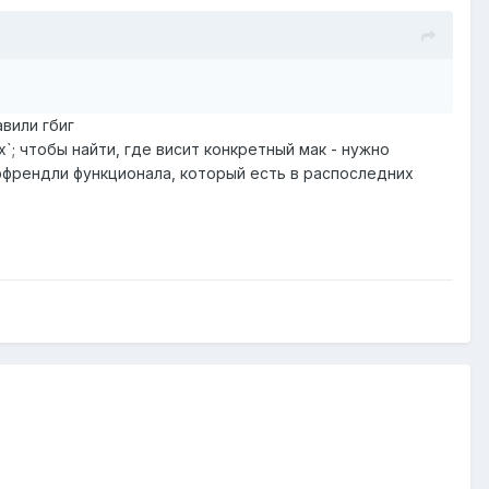
авили гбиг
x`; чтобы найти, где висит конкретный мак - нужно
рфрендли функционала, который есть в распоследних