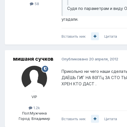
58
Судя по параметрам и виду O
угадали.
Вставить ник
Цитата
мишаня сучков
Опубликовано
20 апреля, 2012
Прикольно ни чего наши сделать
ДАЁШЬ ГИГ НА 80ГГц ЗА СТО ТЫЩ
ХРЕН КТО ДАСТ .
VIP
1.2k
Пол:
Мужчина
Город:
Владимир
Вставить ник
Цитата