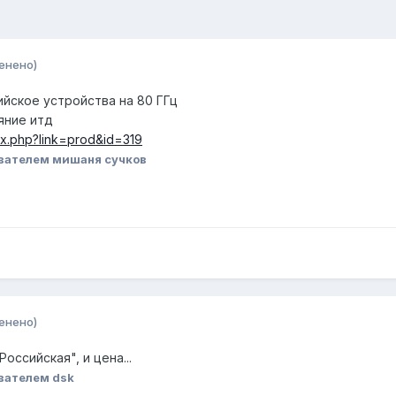
енено)
йское устройства на 80 ГГц
яние итд
ex.php?link=prod&id=319
вателем мишаня сучков
енено)
оссийская", и цена...
вателем dsk