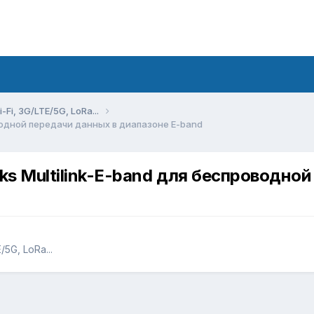
Fi, 3G/LTE/5G, LoRa...
водной передачи данных в диапазоне E-band
s Multilink-E-band для беспроводной
5G, LoRa...