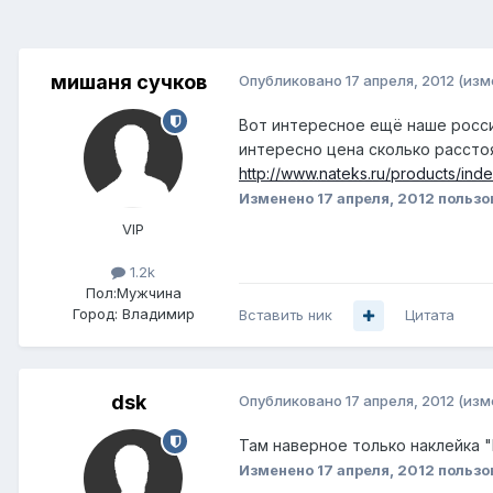
мишаня сучков
Опубликовано
17 апреля, 2012
(изм
Вот интересное ещё наше росси
интересно цена сколько рассто
http://www.nateks.ru/products/ind
Изменено
17 апреля, 2012
пользо
VIP
1.2k
Пол:
Мужчина
Город:
Владимир
Вставить ник
Цитата
dsk
Опубликовано
17 апреля, 2012
(изм
Там наверное только наклейка "Р
Изменено
17 апреля, 2012
пользо