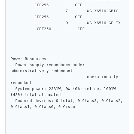
          CEF256           CEF

                       7        WS-X6516-GBIC   
          CEF256           CEF

                       9        WS-X6516-GE-TX 
           CEF256           CEF

Power Resources

  Power supply redundancy mode: 
administratively redundant

                                operationally 
redundant

  System power: 2331W, 0W (0%) inline, 1001W 
(43%) total allocated

  Powered devices: 0 total, 0 Class3, 0 Class2, 
0 Class1, 0 Class0, 0 Cisco
