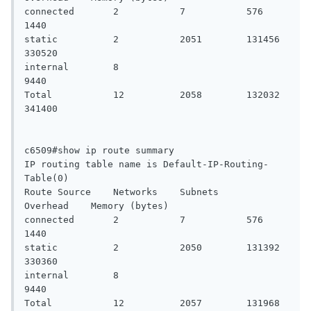
connected       2           7           576         
1440

static          2           2051        131456      
330520

internal        8                                   
9440

Total           12          2058        132032      
341400

c6509#show ip route summary

IP routing table name is Default-IP-Routing-
Table(0)

Route Source    Networks    Subnets     
Overhead    Memory (bytes)

connected       2           7           576         
1440

static          2           2050        131392      
330360

internal        8                                   
9440

Total           12          2057        131968      