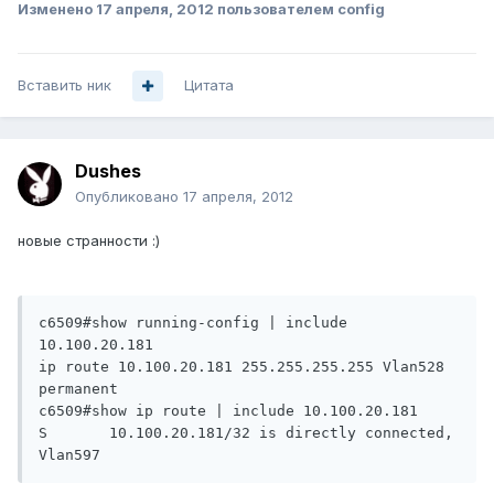
Изменено
17 апреля, 2012
пользователем config
Вставить ник
Цитата
Dushes
Опубликовано
17 апреля, 2012
новые странности :)
c6509#show running-config | include 
10.100.20.181

ip route 10.100.20.181 255.255.255.255 Vlan528 
permanent

c6509#show ip route | include 10.100.20.181

S       10.100.20.181/32 is directly connected, 
Vlan597