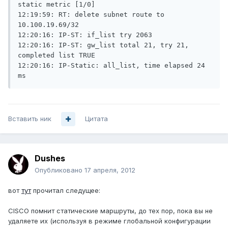
static metric [1/0]

12:19:59: RT: delete subnet route to 
10.100.19.69/32

12:20:16: IP-ST: if_list try 2063

12:20:16: IP-ST: gw_list total 21, try 21, 
completed list TRUE

12:20:16: IP-Static: all_list, time elapsed 24 
Вставить ник
Цитата
Dushes
Опубликовано
17 апреля, 2012
вот
тут
прочитал следущее:
CISCO помнит статические маршруты, до тех пор, пока вы не
удаляете их (используя в режиме глобальной конфигурации