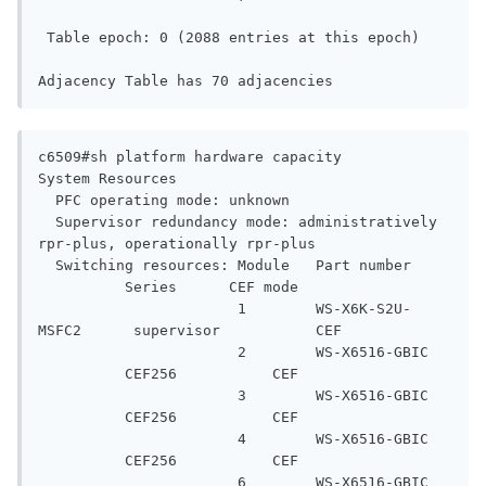
 Table epoch: 0 (2088 entries at this epoch)

Adjacency Table has 70 adjacencies
c6509#sh platform hardware capacity

System Resources

  PFC operating mode: unknown

  Supervisor redundancy mode: administratively 
rpr-plus, operationally rpr-plus

  Switching resources: Module   Part number     
          Series      CEF mode

                       1        WS-X6K-S2U-
MSFC2      supervisor           CEF

                       2        WS-X6516-GBIC   
          CEF256           CEF

                       3        WS-X6516-GBIC   
          CEF256           CEF

                       4        WS-X6516-GBIC   
          CEF256           CEF

                       6        WS-X6516-GBIC   