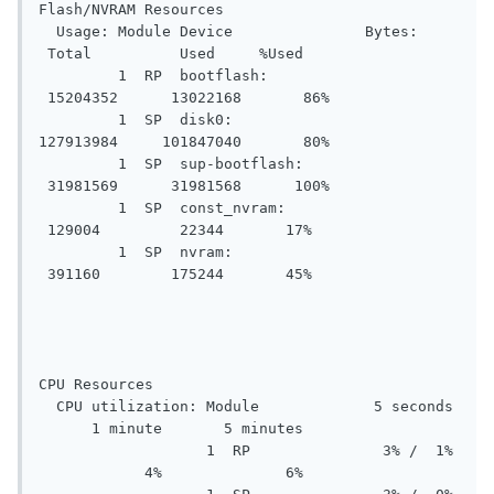
Flash/NVRAM Resources

  Usage: Module Device               Bytes:     
 Total          Used     %Used

         1  RP  bootflash:                   
 15204352      13022168       86%

         1  SP  disk0:                       
127913984     101847040       80%

         1  SP  sup-bootflash:               
 31981569      31981568      100%

         1  SP  const_nvram:                   
 129004         22344       17%

         1  SP  nvram:                         
 391160        175244       45%

CPU Resources

  CPU utilization: Module             5 seconds 
      1 minute       5 minutes

                   1  RP               3% /  1% 
            4%              6%
