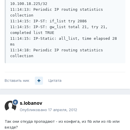
10.100.18.225/32

11:14:13: Periodic IP routing statistics 
collection

11:14:15: IP-ST: if_list try 2086

11:14:15: IP-ST: gw_list total 21, try 21, 
completed list TRUE

11:14:15: IP-Static: all_list, time elapsed 28 
ms

11:14:18: Periodic IP routing statistics 
collection
Вставить ник
Цитата
s.lobanov
Опубликовано
17 апреля, 2012
Так они откуда пропадают - из конфига, из fib или из rib или
везде?