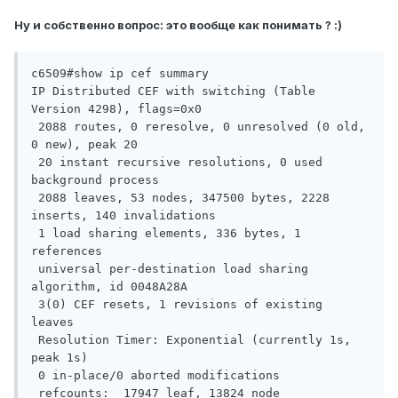
Ну и собственно вопрос: это вообще как понимать ? :)
c6509#show ip cef summary

IP Distributed CEF with switching (Table 
Version 4298), flags=0x0

 2088 routes, 0 reresolve, 0 unresolved (0 old, 
0 new), peak 20

 20 instant recursive resolutions, 0 used 
background process

 2088 leaves, 53 nodes, 347500 bytes, 2228 
inserts, 140 invalidations

 1 load sharing elements, 336 bytes, 1 
references

 universal per-destination load sharing 
algorithm, id 0048A28A

 3(0) CEF resets, 1 revisions of existing 
leaves

 Resolution Timer: Exponential (currently 1s, 
peak 1s)

 0 in-place/0 aborted modifications

 refcounts:  17947 leaf, 13824 node
