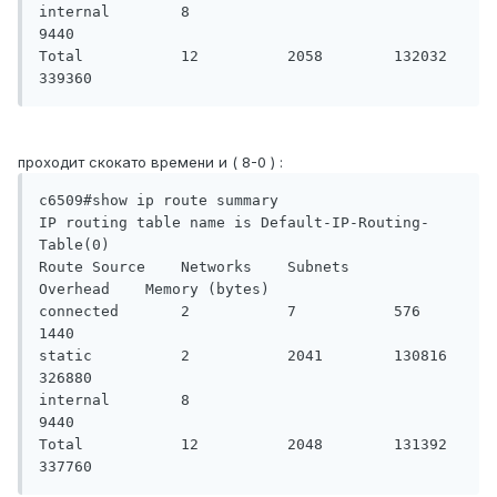
internal        8                                   
9440

Total           12          2058        132032      
339360
проходит скокато времени и ( 8-0 ) :
c6509#show ip route summary

IP routing table name is Default-IP-Routing-
Table(0)

Route Source    Networks    Subnets     
Overhead    Memory (bytes)

connected       2           7           576         
1440

static          2           2041        130816      
326880

internal        8                                   
9440

Total           12          2048        131392      
337760