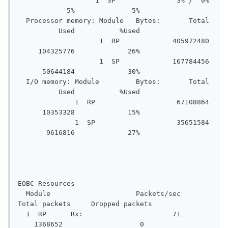
                   1  SP               3% /  0% 
            5%              5%

  Processor memory: Module   Bytes:       Total 
          Used           %Used

                    1  RP             405972480 
     104325776             26%

                    1  SP             167784456 
      50644184             30%

  I/O memory: Module         Bytes:       Total 
          Used           %Used

              1  RP                    67108864 
      10353328             15%

              1  SP                    35651584 
       9616816             27%

EOBC Resources

  Module                     Packets/sec     
Total packets     Dropped packets

  1  RP      Rx:                      71       
    1368652                   0
