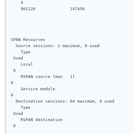
    9                                           
    901120              147456

SPAN Resources

  Source sessions: 2 maximum, 0 used

    Type                                   
 Used

    Local                                     
 0

    RSPAN source (max   1)                     
0

    Service module                             
0

  Destination sessions: 64 maximum, 0 used

    Type                                   
 Used

    RSPAN destination                         
 0