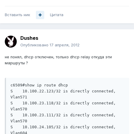
Вставить ник
Цитата
Dushes
Опубликовано
17 апреля, 2012
не понял, dhcp отключен, только dhcp relay откуда эти
маршруты ?
c6509#show ip route dhcp

S    10.100.22.123/32 is directly connected, 
Vlan571

S    10.100.23.118/32 is directly connected, 
Vlan570

S    10.100.23.111/32 is directly connected, 
Vlan570

S    10.100.24.105/32 is directly connected, 
Vlan604
