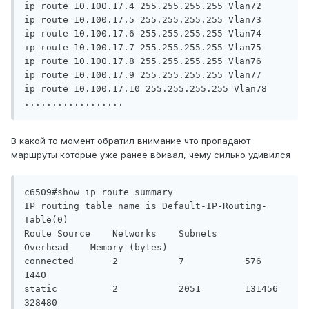
ip route 10.100.17.4 255.255.255.255 Vlan72

ip route 10.100.17.5 255.255.255.255 Vlan73

ip route 10.100.17.6 255.255.255.255 Vlan74

ip route 10.100.17.7 255.255.255.255 Vlan75

ip route 10.100.17.8 255.255.255.255 Vlan76

ip route 10.100.17.9 255.255.255.255 Vlan77

ip route 10.100.17.10 255.255.255.255 Vlan78

..................
В какой то момент обратил внимание что пропадают
маршруты которые уже ранее вбивал, чему сильно удивился
c6509#show ip route summary

IP routing table name is Default-IP-Routing-
Table(0)

Route Source    Networks    Subnets     
Overhead    Memory (bytes)

connected       2           7           576         
1440

static          2           2051        131456      
328480
