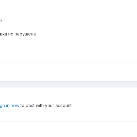
р
овка не нарушена
ign in now
to post with your account.