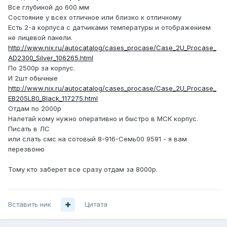
Все глубиной до 600 мм
Состояние у всех отличное или близко к отличному
Есть 2-а корпуса с датчиками температуры и отображением
не лицевой панели.
http://www.nix.ru/autocatalog/cases_procase/Case_2U_Procase_
AD2300_Silver_106265.html
По 2500р за корпус.
И 2шт обычные
http://www.nix.ru/autocatalog/cases_procase/Case_2U_Procase_
EB205LB0_Black_117275.html
Отдам по 2000р
Налетай кому нужно оперативно и быстро в МСК корпус.
Писать в ЛС
или слать смс на сотовый 8-916-Семь00 9591 - я вам
перезвоню
Тому кто заберет все сразу отдам за 8000р.
Вставить ник
Цитата