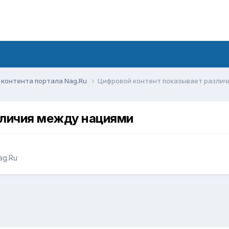
контента портала Nag.Ru
Цифровой контент показывает различ
зличия между нациями
ag.Ru